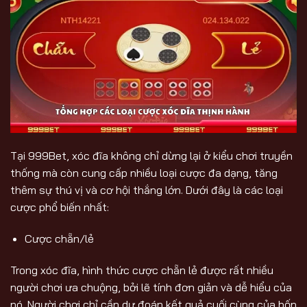
Tại 999Bet, xóc đĩa không chỉ dừng lại ở kiểu chơi truyền
thống mà còn cung cấp nhiều loại cược đa dạng, tăng
thêm sự thú vị và cơ hội thắng lớn. Dưới đây là các loại
cược phổ biến nhất:
Cược chẵn/lẻ
Trong xóc đĩa, hình thức cược chẵn lẻ được rất nhiều
người chơi ưa chuộng, bởi lẽ tính đơn giản và dễ hiểu của
nó. Người chơi chỉ cần dự đoán kết quả cuối cùng của bốn