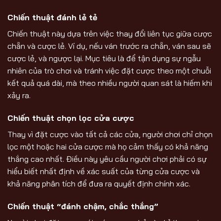
Chiến thuật đánh lẻ tẻ
Chiến thuật này dựa trên việc thay đổi liên tục giữa cược
chẵn và cược lẻ. Ví dụ, nếu ván trước ra chẵn, ván sau sẽ
cược lẻ, và ngược lại. Mục tiêu là để tận dụng sự ngẫu
nhiên của trò chơi và tránh việc đặt cược theo một chuỗi
kết quả quá dài, mà theo nhiều người quan sát là hiếm khi
xảy ra.
Chiến thuật chọn lọc cửa cược
Thay vì đặt cược vào tất cả các cửa, người chơi chỉ chọn
lọc một hoặc hai cửa cược mà họ cảm thấy có khả năng
thắng cao nhất. Điều này yêu cầu người chơi phải có sự
hiểu biết nhất định về xác suất của từng cửa cược và
khả năng phân tích để đưa ra quyết định chính xác.
Chiến thuật “đánh chậm, chắc thắng”