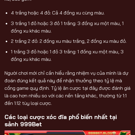
4 trắng hoặc 4 đỏ: Cả 4 đồng xu cùng màu.
3 trắng 1 đỏ hoặc 3 đỏ 1 trắng: 3 đồng xu một màu, 1
đồng xu khác màu.
2 trắng 2 đỏ: 2 đồng xu màu trắng, 2 đồng xu màu đỏ.
1 trắng 3 đỏ hoặc 1 đỏ 3 trắng: 1 đồng xu một màu, 3
đồng xu khác màu.
Người chơi mới chỉ cần hiểu rằng nhiệm vụ của mình là dự
đoán đúng kết quả này để nhận thưởng theo tỷ lệ mà
cổng game quy định. Tỷ lệ ăn cược tại đây được đánh giá
là cao hơn nhiều so với các nền tảng khác, thường từ 1:1
đến 1:12 tùy loại cược.
Các loại cược xóc đĩa phổ biến nhất tại
sảnh 999Bet