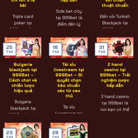
bài
thuật chuẩn
Side bet city
Triple card
Đến với Turkish
tại 999bet là
poker tại
Blackjack tại
điểm đến lý
999bet mở ra
999Bet, bạn
tưởng cho
cánh cửa cho
sẽ bước vào
những ai yêu
những người
thế giới bài
thích [...]
25
18
31
chơi tìm kiếm
bạc đầy [...]
Th3
Th3
Th3
[...]
Bulgaria
Tài xỉu
2 hand
blackjack tại
livestream tại
casino tại
999Bet –
999Bet – Bí
999bet – Trải
Cách chơi và
quyết chọn
nghiệm cược
chiến lược
kèo chuẩn
hấp dẫn
hiệu quả
xác từ cao
thủ
2 hand casino
Bulgaria
tại 999bet là
Tài xỉu
blackjack tại
nơi bạn có thể
livestream tại
999Bet là một
khám phá trải
999Bet mang
phiên bản
nghiệm cá [...]
đến trải
blackjack hấp
23
28
nghiệm cá
dẫn, mang đến
Th3
Th3