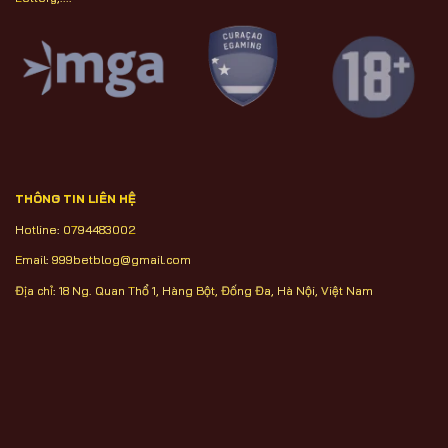
THÔNG TIN LIÊN HỆ
Hotline: 0794483002
Email:
999betblog@gmail.com
Địa chỉ: 18 Ng. Quan Thổ 1, Hàng Bột, Đống Đa, Hà Nội, Việt Nam