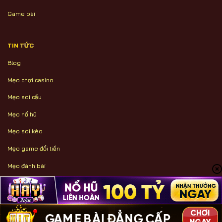
Game bài
TIN TỨC
Blog
Mẹo chơi casino
Mẹo soi cầu
Mẹo nổ hũ
Mẹo soi kèo
Mẹo game đổi tiền
Mẹo đánh bài
Copyright 2026 ©
999bet.blog