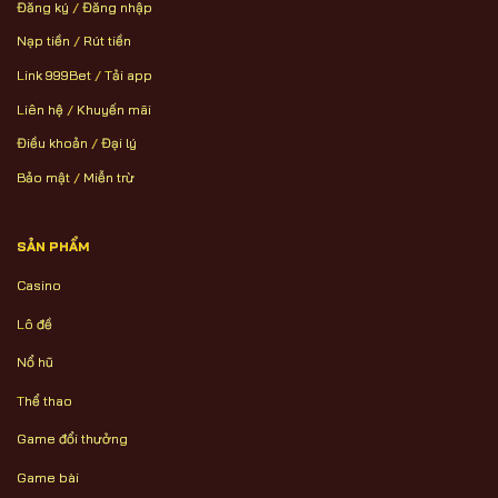
Đăng ký
/
Đăng nhập
Nạp tiền
/
Rút tiền
Link 999Bet
/
Tải app
Liên hệ
/
Khuyến mãi
Điều khoản
/
Đại lý
Bảo mật
/
Miễn trừ
SẢN PHẨM
Casino
Lô đề
Nổ hũ
Thể thao
Game đổi thưởng
Game bài