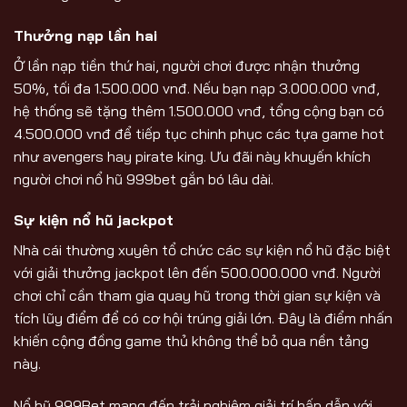
Thưởng nạp lần hai
Ở lần nạp tiền thứ hai, người chơi được nhận thưởng
50%, tối đa 1.500.000 vnđ. Nếu bạn nạp 3.000.000 vnđ,
hệ thống sẽ tặng thêm 1.500.000 vnđ, tổng cộng bạn có
4.500.000 vnđ để tiếp tục chinh phục các tựa game hot
như avengers hay pirate king. Ưu đãi này khuyến khích
người chơi nổ hũ 999bet gắn bó lâu dài.
Sự kiện nổ hũ jackpot
Nhà cái thường xuyên tổ chức các sự kiện nổ hũ đặc biệt
với giải thưởng jackpot lên đến 500.000.000 vnđ. Người
chơi chỉ cần tham gia quay hũ trong thời gian sự kiện và
tích lũy điểm để có cơ hội trúng giải lớn. Đây là điểm nhấn
khiến cộng đồng game thủ không thể bỏ qua nền tảng
này.
Nổ hũ 999Bet mang đến trải nghiệm giải trí hấp dẫn với