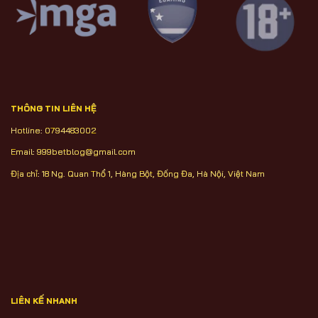
THÔNG TIN LIÊN HỆ
Hotline: 0794483002
Email:
999betblog@gmail.com
Địa chỉ: 18 Ng. Quan Thổ 1, Hàng Bột, Đống Đa, Hà Nội, Việt Nam
LIÊN KẾ NHANH