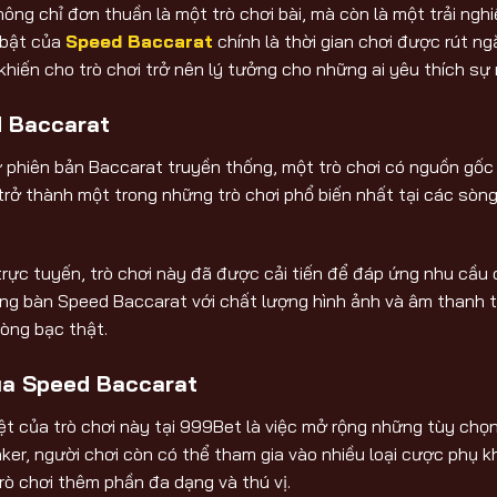
hông chỉ đơn thuần là một trò chơi bài, mà còn là một trải nghi
 bật của
Speed Baccarat
chính là thời gian chơi được rút ng
khiến cho trò chơi trở nên lý tưởng cho những ai yêu thích sự 
 Baccarat
phiên bản Baccarat truyền thống, một trò chơi có nguồn gốc 
trở thành một trong những trò chơi phổ biến nhất tại các sòng
rực tuyến, trò chơi này đã được cải tiến để đáp ứng nhu cầu c
ng bàn Speed Baccarat với chất lượng hình ảnh và âm thanh 
òng bạc thật.
ủa Speed Baccarat
t của trò chơi này tại 999Bet là việc mở rộng những tùy chọn
er, người chơi còn có thể tham gia vào nhiều loại cược phụ k
trò chơi thêm phần đa dạng và thú vị.