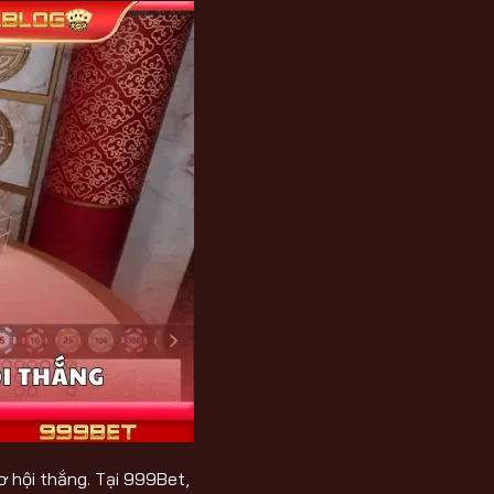
 hội thắng. Tại 999Bet,