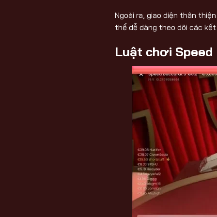
Ngoài ra, giao diện thân thi
thể dễ dàng theo dõi các kế
Luật chơi Speed 