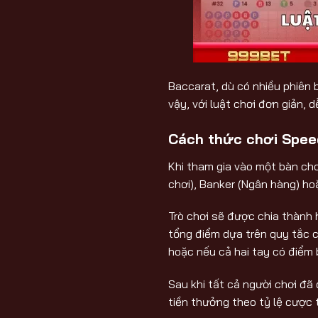
Baccarat, dù có nhiều phiên 
vậy, với luật chơi đơn giản, 
Cách thức chơi Spee
Khi tham gia vào một bàn chơ
chơi), Banker (Ngân hàng) hoặ
Trò chơi sẽ được chia thành h
tổng điểm dựa trên quy tắc c
hoặc nếu cả hai tay có điểm
Sau khi tất cả người chơi đã
tiền thưởng theo tỷ lệ cược