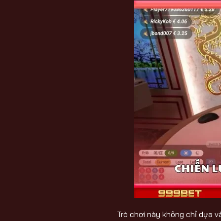
Trò chơi này không chỉ dựa v