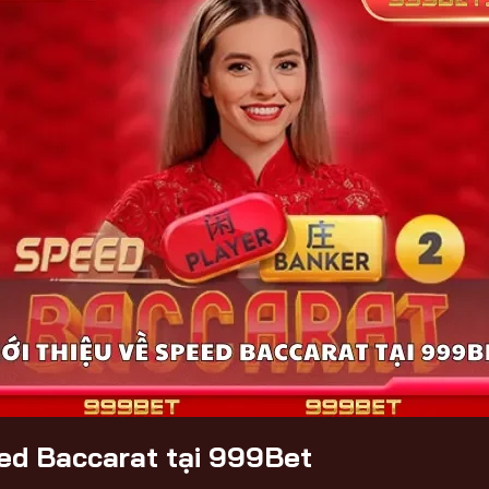
eed Baccarat tại 999Bet