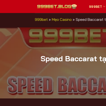
Bỏ
999BET
qua
nội
999bet
»
Mẹo Casino
»
Speed Baccarat t
dung
Speed Baccarat tạ