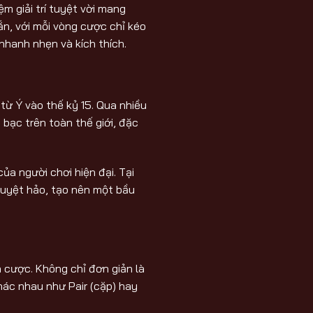
ệm giải trí tuyệt vời mang
ắn, với mỗi vòng cược chỉ kéo
nhanh nhẹn và kích thích.
từ Ý vào thế kỷ 15. Qua nhiều
 bạc trên toàn thế giới, đặc
ủa người chơi hiện đại. Tại
tuyệt hảo, tạo nên một bầu
 cược. Không chỉ đơn giản là
hác nhau như Pair (cặp) hay