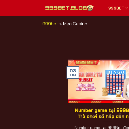
Bỏ
999BET
qua
nội
999bet
»
Mẹo Casino
dung
03
Th4
Number game tại 999B
Trò chơi số hấp dẫn 
Number game tại 999Bet đe