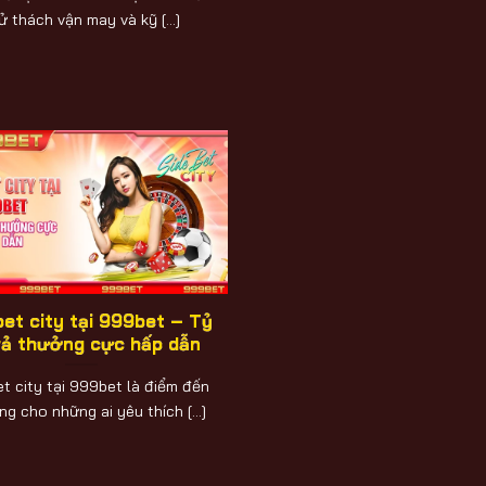
ử thách vận may và kỹ [...]
bet city tại 999bet – Tỷ
trả thưởng cực hấp dẫn
et city tại 999bet là điểm đến
ng cho những ai yêu thích [...]