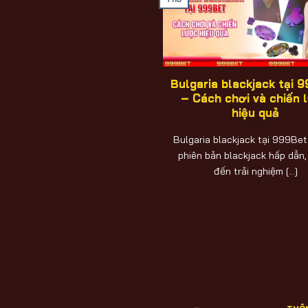
Bulgaria blackjack tại 
– Cách chơi và chiến 
hiệu quả
Bulgaria blackjack tại 999Bet
phiên bản blackjack hấp dẫn
đến trải nghiệm [...]