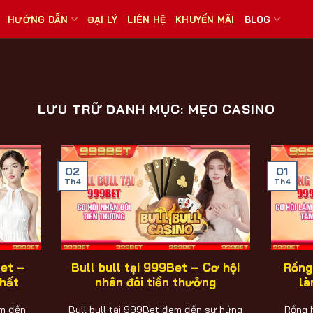
HƯỚNG DẪN
ĐẠI LÝ
LIÊN HỆ
KHUYẾN MÃI
BLOG
LƯU TRỮ DANH MỤC:
MẸO CASINO
02
01
Th4
Th4
et –
Bull bull tại 999Bet – Cơ hội
Rồng
nhất
nhân đôi tiền thưởng
là
m đến
Bull bull tại 999Bet đem đến sự hứng
Rồng h