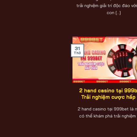
trải nghiệm giải trí độc đáo v
con [...]
31
Th3
2 hand casino tại 999
Trải nghiệm cược hấp
2 hand casino tại 999bet là 
có thể khám phá trải nghiệm cá