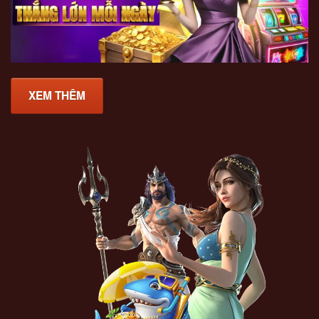
XEM THÊM