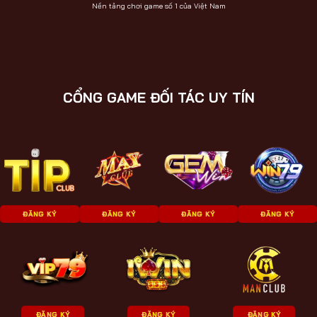
Nền tảng chơi game số 1 của Việt Nam
CỔNG GAME ĐỐI TÁC UY TÍN
ĐĂNG KÝ
ĐĂNG KÝ
ĐĂNG KÝ
ĐĂNG KÝ
ĐĂNG KÝ
ĐĂNG KÝ
ĐĂNG KÝ