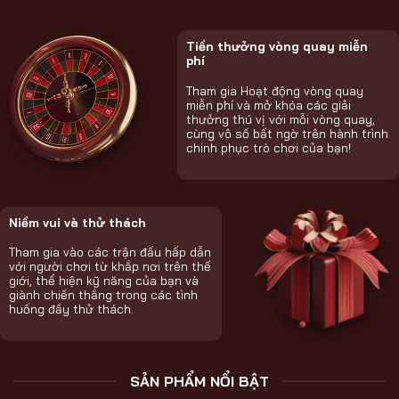
Tiền thưởng vòng quay miễn
phí
Tham gia Hoạt động vòng quay
miễn phí và mở khóa các giải
thưởng thú vị với mỗi vòng quay,
cùng vô số bất ngờ trên hành trình
chinh phục trò chơi của bạn!
Niềm vui và thử thách
Tham gia vào các trận đấu hấp dẫn
với người chơi từ khắp nơi trên thế
giới, thể hiện kỹ năng của bạn và
giành chiến thắng trong các tình
huống đầy thử thách.
SẢN PHẨM NỔI BẬT