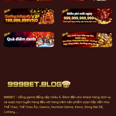
999BET - Cổng game đẳng cấp Châu Á. Đem đến cho khách hàng dịch vụ
cá cược trực tuyến hàng đầu với hàng trăm sản phẩm cược hấp dẫn như:
Thể Thao, Thể Thao Ảo, Casino, Number Game, Keno, Sòng Bài Số,
Lottery,....