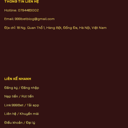
THÔNG TIN LIÊN HỆ
Hotline: 0794483002
Email:
999betblog@gmail.com
Địa chỉ: 18 Ng. Quan Thổ 1, Hàng Bột, Đống Đa, Hà Nội, Việt Nam
LIÊN KẾ NHANH
Đăng ký
/
Đăng nhập
Nạp tiền
/
Rút tiền
Link 999Bet
/
Tải app
Liên hệ
/
Khuyến mãi
Điều khoản
/
Đại lý