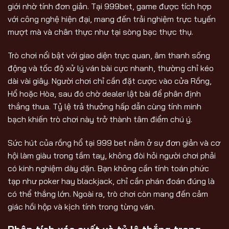
giới nhờ tính đơn giản. Tại 999bet, game được tích hợp
với công nghệ hiện đại, mang đến trải nghiệm trực tuyến
mượt mà và chân thực như tại sòng bạc thực thụ.
Trò chơi nổi bật với giao diện trực quan, âm thanh sống
động và tốc độ xử lý ván bài cực nhanh, thường chỉ kéo
dài vài giây. Người chơi chỉ cần đặt cược vào cửa Rồng,
Hổ hoặc Hòa, sau đó chờ dealer lật bài để phân định
thắng thua. Tỷ lệ trả thưởng hấp dẫn cùng tính minh
bạch khiến trò chơi này trở thành tâm điểm chú ý.
Sức hút của rồng hổ tại 999 bet nằm ở sự đơn giản và cơ
hội làm giàu trong tầm tay, không đòi hỏi người chơi phải
có kinh nghiệm dày dặn. Bạn không cần tính toán phức
tạp như poker hay blackjack, chỉ cần phán đoán đúng là
có thể thắng lớn. Ngoài ra, trò chơi còn mang đến cảm
giác hồi hộp và kịch tính trong từng ván.