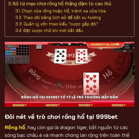
Bỏ túi mẹo chơi rồng hổ thắng đậm từ cao thủ
Chọn cửa rồng hoặc Hổ, tránh xa cửa hòa
Theo dõi bảng lịch sử để bắt xu hướng
Quản lý vốn theo kiểu “cược gấp đôi”
Đặt cược nhỏ khi mới bắt đầu
Đôi nét về trò chơi rồng hổ tại 999bet
Rồng hổ
, hay còn gọi là dragon tiger, bắt nguồn từ các
sòng bạc châu á và nhanh chóng lan rộng trên toàn thế