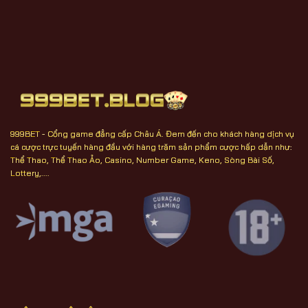
những trò chơi
thế giới đầy
quay số trực
kích thích của
tuyến thu [...]
trò [...]
999BET - Cổng game đẳng cấp Châu Á. Đem đến cho khách hàng dịch vụ
cá cược trực tuyến hàng đầu với hàng trăm sản phẩm cược hấp dẫn như:
Thể Thao, Thể Thao Ảo, Casino, Number Game, Keno, Sòng Bài Số,
Lottery,....