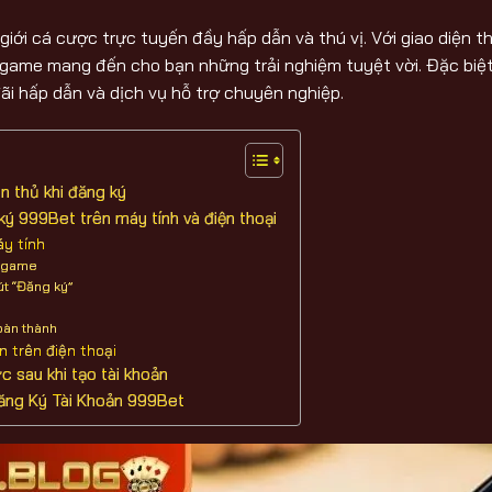
giới cá cược trực tuyến đầy hấp dẫn và thú vị. Với giao diện t
 game mang đến cho bạn những trải nghiệm tuyệt vời. Đặc biệt,
i hấp dẫn và dịch vụ hỗ trợ chuyên nghiệp.
ân thủ khi đăng ký
ý 999Bet trên máy tính và điện thoại
y tính
g game
út “Đăng ký”
n
oàn thành
 trên điện thoại
 sau khi tạo tài khoản
ăng Ký Tài Khoản 999Bet