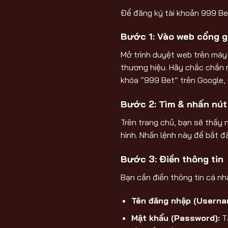
Để đăng ký tài khoản 999 Bet
Bước 1: Vào web cổng 
Mở trình duyệt web trên máy t
thương hiệu. Hãy chắc chắn r
khóa “999 Bet” trên Google,
Bước 2: Tìm & nhấn nút
Trên trang chủ, bạn sẽ thấy 
hình. Nhấn lệnh này để bắt đ
Bước 3: Điền thông tin
Bạn cần điền thông tin cá nhâ
Tên đăng nhập (Userna
Mật khẩu (Password):
Tạ