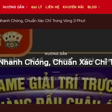
HƯỚNG DẪN
ĐẠI LÝ
LIÊN HỆ
KHUYẾN MÃI
BLOG
hanh Chóng, Chuẩn Xác Chỉ Trong Vòng 3 Phút
HƯỚNG DẪN
hanh Chóng, Chuẩn Xác Chỉ 
ĐĂNG VÀO
THÁNG 1 23, 2025
BỞI
ANISTON ĐẶNG