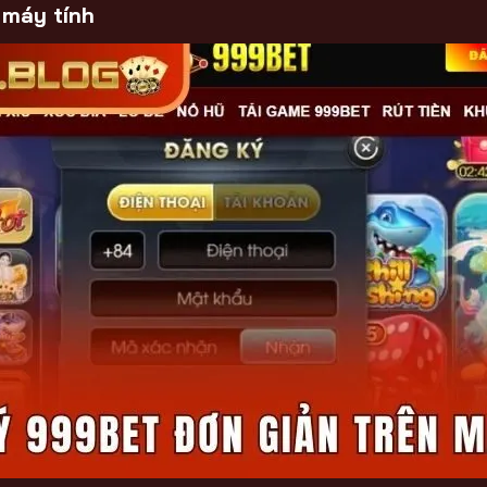
 máy tính