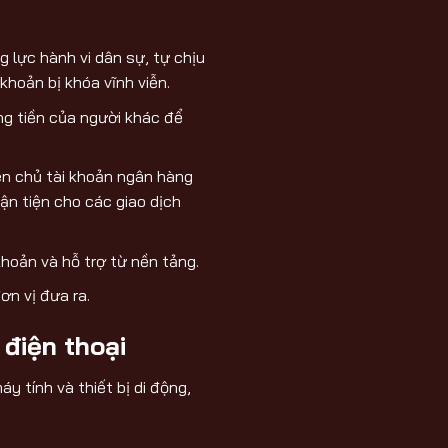
g lực hành vi dân sự, tự chịu
khoản bị khóa vĩnh viễn.
ng tiền của người khác để
ên chủ tài khoản ngân hàng
ận tiện cho các giao dịch
khoản và hỗ trợ từ nền tảng.
ơn vị đưa ra.
điện thoại
y tính và thiết bị di động,