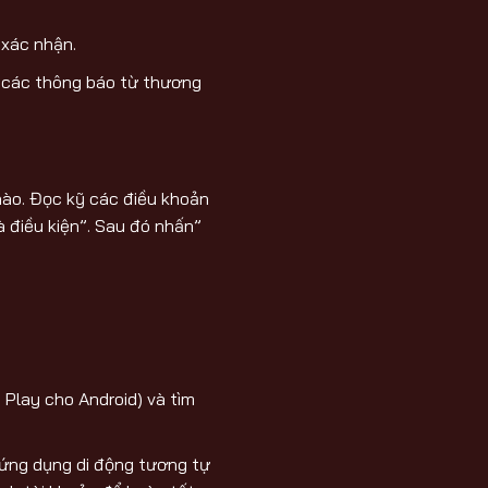
 xác nhận.
à các thông báo từ thương
i nào. Đọc kỹ các điều khoản
à điều kiện”. Sau đó nhấn”
Play cho Android) và tìm
 ứng dụng di động tương tự