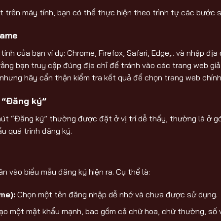
 trên máy tính, bạn có thể thực hiện theo trình tự các bước s
game
ính của bạn ví dụ: Chrome, Firefox, Safari, Edge,.. và nhập địa
ằng bạn truy cập đúng địa chỉ để tránh vào các trang web giả
 nhưng hãy cẩn thận kiểm tra kết quả để chọn trang web chính
 “Đăng ký”
nút “Đăng ký” thường được đặt ở vị trí dễ thấy, thường là ở g
ầu quá trình đăng ký.
n vào biểu mẫu đăng ký hiện ra. Cụ thể là:
me):
Chọn một tên đăng nhập dễ nhớ và chưa được sử dụng.
o một mật khẩu mạnh, bao gồm cả chữ hoa, chữ thường, số v