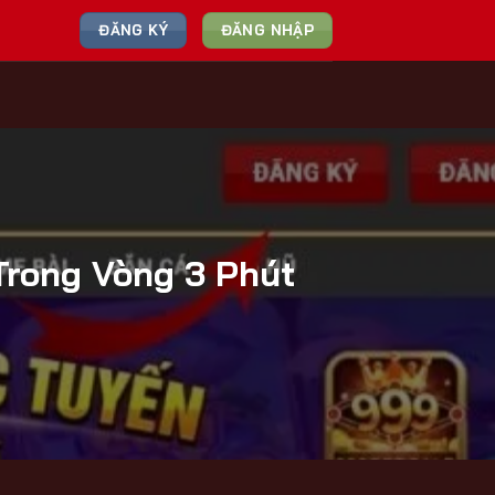
ĐĂNG KÝ
ĐĂNG NHẬP
Trong Vòng 3 Phút