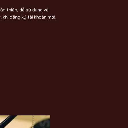
hân thiện, dễ sử dụng và
 khi đăng ký tài khoản mới,