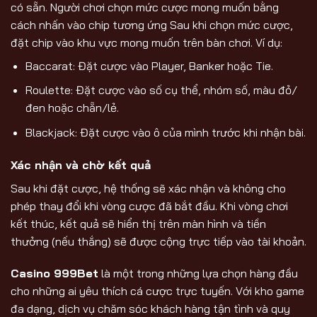
có sẵn. Người chơi chọn mức cược mong muốn bằng
cách nhấn vào chip tương ứng Sau khi chọn mức cược,
đặt chip vào khu vực mong muốn trên bàn chơi. Ví dụ:
Baccarat: Đặt cược vào Player, Banker hoặc Tie.
Roulette: Đặt cược vào số cụ thể, nhóm số, màu đỏ/
đen hoặc chẵn/lẻ.
Blackjack: Đặt cược vào ô của mình trước khi nhận bài.
Xác nhận và chờ kết quả
Sau khi đặt cược, hệ thống sẽ xác nhận và không cho
phép thay đổi khi vòng cược đã bắt đầu. Khi vòng chơi
kết thúc, kết quả sẽ hiển thị trên màn hình và tiền
thưởng (nếu thắng) sẽ được cộng trực tiếp vào tài khoản.
Casino 999Bet
là một trong những lựa chọn hàng đầu
cho những ai yêu thích cá cược trực tuyến. Với kho game
đa dạng, dịch vụ chăm sóc khách hàng tận tình và quy