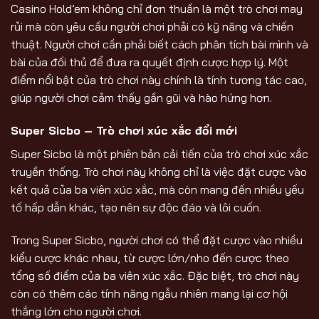
Casino Hold’em không chỉ đơn thuần là một trò chơi may
rủi mà còn yêu cầu người chơi phải có kỹ năng và chiến
thuật. Người chơi cần phải biết cách phân tích bài mình và
bài của đối thủ để đưa ra quyết định cược hợp lý. Một
điểm nổi bật của trò chơi này chính là tính tương tác cao,
giúp người chơi cảm thấy gần gũi và hào hứng hơn.
Super Sicbo – Trò chơi xúc xắc đổi mới
Super Sicbo là một phiên bản cải tiến của trò chơi xúc xắc
truyền thống. Trò chơi này không chỉ là việc đặt cược vào
kết quả của ba viên xúc xắc, mà còn mang đến nhiều yếu
tố hấp dẫn khác, tạo nên sự độc đáo và lôi cuốn.
Trong Super Sicbo, người chơi có thể đặt cược vào nhiều
kiểu cược khác nhau, từ cược lớn/nho đến cược theo
tổng số điểm của ba viên xúc xắc. Đặc biệt, trò chơi này
còn có thêm các tính năng ngẫu nhiên mang lại cơ hội
thắng lớn cho người chơi.