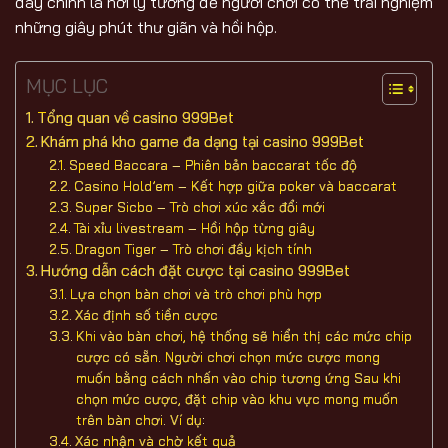
đây chính là nơi lý tưởng để người chơi có thể trải nghiệm
những giây phút thư giãn và hồi hộp.
MỤC LỤC
Tổng quan về casino 999Bet
Khám phá kho game đa dạng tại casino 999Bet
Speed Baccara – Phiên bản baccarat tốc độ
Casino Hold’em – Kết hợp giữa poker và baccarat
Super Sicbo – Trò chơi xúc xắc đổi mới
Tài xỉu livestream – Hồi hộp từng giây
Dragon Tiger – Trò chơi đầy kịch tính
Hướng dẫn cách đặt cược tại casino 999Bet
Lựa chọn bàn chơi và trò chơi phù hợp
Xác định số tiền cược
Khi vào bàn chơi, hệ thống sẽ hiển thị các mức chip
cược có sẵn. Người chơi chọn mức cược mong
muốn bằng cách nhấn vào chip tương ứng Sau khi
chọn mức cược, đặt chip vào khu vực mong muốn
trên bàn chơi. Ví dụ:
Xác nhận và chờ kết quả