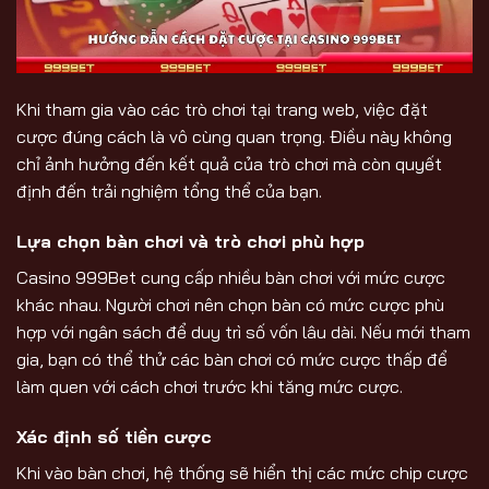
Khi tham gia vào các trò chơi tại trang web, việc đặt
cược đúng cách là vô cùng quan trọng. Điều này không
chỉ ảnh hưởng đến kết quả của trò chơi mà còn quyết
định đến trải nghiệm tổng thể của bạn.
Lựa chọn bàn chơi và trò chơi phù hợp
Casino 999Bet cung cấp nhiều bàn chơi với mức cược
khác nhau. Người chơi nên chọn bàn có mức cược phù
hợp với ngân sách để duy trì số vốn lâu dài. Nếu mới tham
gia, bạn có thể thử các bàn chơi có mức cược thấp để
làm quen với cách chơi trước khi tăng mức cược.
Xác định số tiền cược
Khi vào bàn chơi, hệ thống sẽ hiển thị các mức chip cược