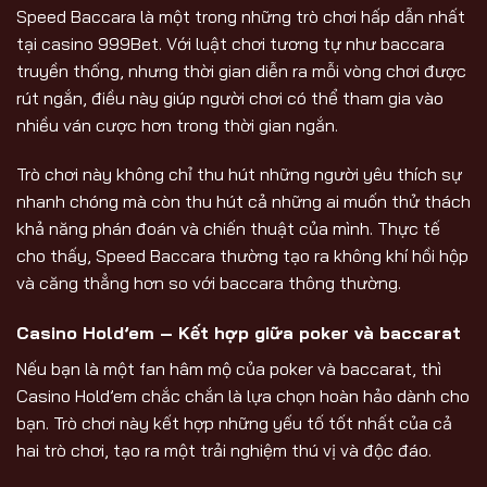
Speed Baccara là một trong những trò chơi hấp dẫn nhất
tại casino 999Bet. Với luật chơi tương tự như baccara
truyền thống, nhưng thời gian diễn ra mỗi vòng chơi được
rút ngắn, điều này giúp người chơi có thể tham gia vào
nhiều ván cược hơn trong thời gian ngắn.
Trò chơi này không chỉ thu hút những người yêu thích sự
nhanh chóng mà còn thu hút cả những ai muốn thử thách
khả năng phán đoán và chiến thuật của mình. Thực tế
cho thấy, Speed Baccara thường tạo ra không khí hồi hộp
và căng thẳng hơn so với baccara thông thường.
Casino Hold’em – Kết hợp giữa poker và baccarat
Nếu bạn là một fan hâm mộ của poker và baccarat, thì
Casino Hold’em chắc chắn là lựa chọn hoàn hảo dành cho
bạn. Trò chơi này kết hợp những yếu tố tốt nhất của cả
hai trò chơi, tạo ra một trải nghiệm thú vị và độc đáo.