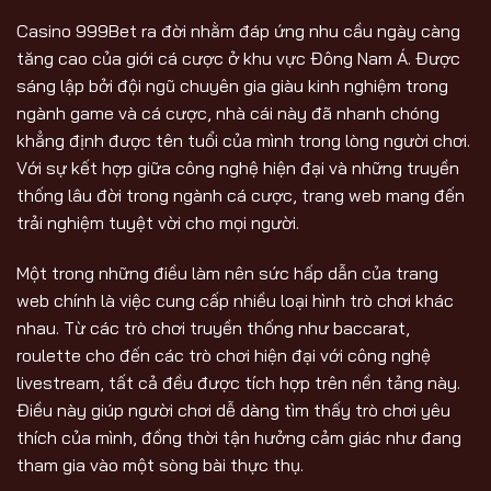
Casino 999Bet ra đời nhằm đáp ứng nhu cầu ngày càng
tăng cao của giới cá cược ở khu vực Đông Nam Á. Được
sáng lập bởi đội ngũ chuyên gia giàu kinh nghiệm trong
ngành game và cá cược, nhà cái này đã nhanh chóng
khẳng định được tên tuổi của mình trong lòng người chơi.
Với sự kết hợp giữa công nghệ hiện đại và những truyền
thống lâu đời trong ngành cá cược, trang web mang đến
trải nghiệm tuyệt vời cho mọi người.
Một trong những điều làm nên sức hấp dẫn của trang
web chính là việc cung cấp nhiều loại hình trò chơi khác
nhau. Từ các trò chơi truyền thống như baccarat,
roulette cho đến các trò chơi hiện đại với công nghệ
livestream, tất cả đều được tích hợp trên nền tảng này.
Điều này giúp người chơi dễ dàng tìm thấy trò chơi yêu
thích của mình, đồng thời tận hưởng cảm giác như đang
tham gia vào một sòng bài thực thụ.