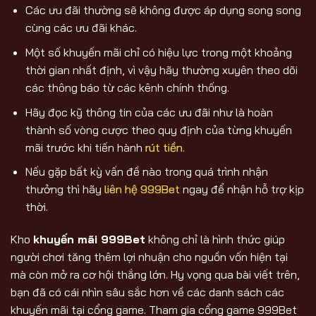
Các ưu đãi thường sẽ không được áp dụng song song
cùng các ưu đãi khác.
Một số khuyến mãi chỉ có hiệu lực trong một khoảng
thời gian nhất định, vì vậy hãy thường xuyên theo dõi
các thông báo từ các kênh chính thống.
Hãy đọc kỹ thông tin của các ưu đãi như là hoàn
thành số vòng cược theo quy định của từng khuyến
mãi trước khi tiến hành
rút tiền
.
Nếu gặp bất kỳ vấn đề nào trong quá trình nhận
thưởng thì hãy
liên hệ 999Bet
ngay để nhận hỗ trợ kịp
thời.
Kho
khuyến mãi 999Bet
không chỉ là hình thức giúp
người chơi tăng thêm lợi nhuận cho nguồn vốn hiện tại
mà còn mở ra cơ hội thắng lớn. Hy vọng qua bài viết trên,
bạn đã có cái nhìn sâu sắc hơn về các danh sách các
khuyến mãi tại cổng game. Tham gia cổng game 999Bet