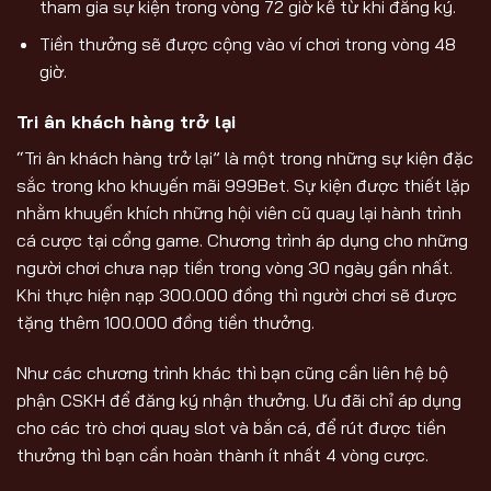
tham gia sự kiện trong vòng 72 giờ kể từ khi đăng ký.
Tiền thưởng sẽ được cộng vào ví chơi trong vòng 48
giờ.
Tri ân khách hàng trở lại
“Tri ân khách hàng trở lại” là một trong những sự kiện đặc
sắc trong kho khuyến mãi 999Bet. Sự kiện được thiết lặp
nhằm khuyến khích những hội viên cũ quay lại hành trình
cá cược tại cổng game. Chương trình áp dụng cho những
người chơi chưa nạp tiền trong vòng 30 ngày gần nhất.
Khi thực hiện nạp 300.000 đồng thì người chơi sẽ được
tặng thêm 100.000 đồng tiền thưởng.
Như các chương trình khác thì bạn cũng cần liên hệ bộ
phận CSKH để đăng ký nhận thưởng. Ưu đãi chỉ áp dụng
cho các trò chơi quay slot và bắn cá, để rút được tiền
thưởng thì bạn cần hoàn thành ít nhất 4 vòng cược.