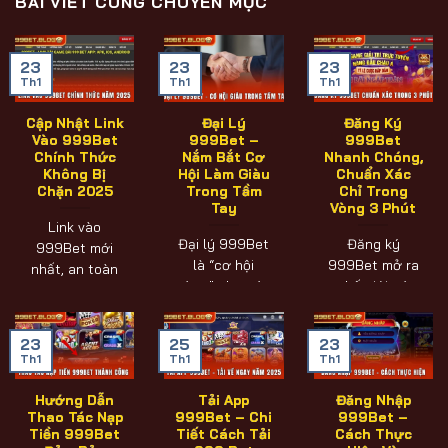
BÀI VIẾT CÙNG CHUYÊN MỤC
23
23
23
Th1
Th1
Th1
Cập Nhật Link
Đại Lý
Đăng Ký
Vào 999Bet
999Bet –
999Bet
Chính Thức
Nắm Bắt Cơ
Nhanh Chóng,
Không Bị
Hội Làm Giàu
Chuẩn Xác
Chặn 2025
Trong Tầm
Chỉ Trong
Tay
Vòng 3 Phút
Link vào
Đại lý 999Bet
Đăng ký
999Bet mới
là “cơ hội
999Bet mở ra
nhất, an toàn
vàng” cho các
thế giới cá
và không bị
hội viên tại
cược trực
chặn luôn là
cổng game để
tuyến đầy hấp
mối quan [...]
23
25
23
[...]
dẫn và [...]
Th1
Th1
Th1
Hướng Dẫn
Tải App
Đăng Nhập
Thao Tác Nạp
999Bet – Chi
999Bet –
Tiền 999Bet
Tiết Cách Tải
Cách Thực