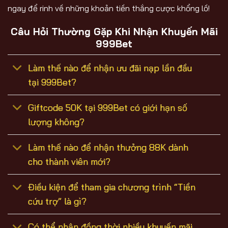
ngay để rinh về những khoản tiền thắng cược khổng lồ!
Câu Hỏi Thường Gặp Khi Nhận Khuyến Mãi
999Bet
Làm thế nào để nhận ưu đãi nạp lần đầu
tại 999Bet?
Giftcode 50K tại 999Bet có giới hạn số
lượng không?
Làm thế nào để nhận thưởng 88K dành
cho thành viên mới?
Điều kiện để tham gia chương trình “Tiền
cứu trợ” là gì?
Có thể nhận đồng thời nhiều khuyến mãi