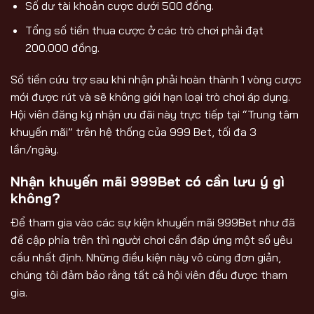
Số dư tài khoản cược dưới 500 đồng.
Tổng số tiền thua cược ở các trò chơi phải đạt
200.000 đồng.
Số tiền cứu trợ sau khi nhận phải hoàn thành 1 vòng cược
mới được rút và sẽ không giới hạn loại trò chơi áp dụng.
Hội viên đăng ký nhận ưu đãi này trực tiếp tại “Trung tâm
khuyến mãi” trên hệ thống của 999 Bet, tối đa 3
lần/ngày.
Nhận khuyến mãi 999Bet có cần lưu ý gì
không?
Để tham gia vào các sự kiện khuyến mãi 999Bet như đã
đề cập phía trên thì người chơi cần đáp ứng một số yêu
cầu nhất định. Những điều kiện này vô cùng đơn giản,
chúng tôi đảm bảo rằng tất cả hội viên đều được tham
gia.