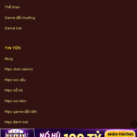
Thể thao
Game đổi thưởng
Game bài
TIN TỨC
Blog
Mẹo chơi casino
Mẹo soi cầu
Mẹo nổ hũ
Mẹo soi kèo
Mẹo game đổi tiền
Mẹo đánh bài