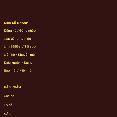
LIÊN KẾ NHANH
Đăng ký
/
Đăng nhập
Nạp tiền
/
Rút tiền
Link 999Bet
/
Tải app
Liên hệ
/
Khuyến mãi
Điều khoản
/
Đại lý
Bảo mật
/
Miễn trừ
SẢN PHẨM
Casino
Lô đề
Nổ hũ