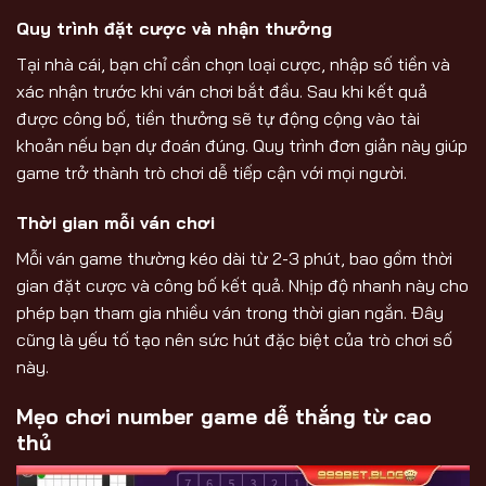
Quy trình đặt cược và nhận thưởng
Tại nhà cái, bạn chỉ cần chọn loại cược, nhập số tiền và
xác nhận trước khi ván chơi bắt đầu. Sau khi kết quả
được công bố, tiền thưởng sẽ tự động cộng vào tài
khoản nếu bạn dự đoán đúng. Quy trình đơn giản này giúp
game trở thành trò chơi dễ tiếp cận với mọi người.
Thời gian mỗi ván chơi
Mỗi ván game thường kéo dài từ 2-3 phút, bao gồm thời
gian đặt cược và công bố kết quả. Nhịp độ nhanh này cho
phép bạn tham gia nhiều ván trong thời gian ngắn. Đây
cũng là yếu tố tạo nên sức hút đặc biệt của trò chơi số
này.
Mẹo chơi number game dễ thắng từ cao
thủ