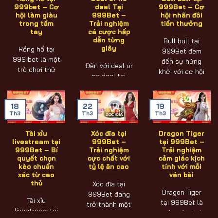
999bet – Cơ
deal Tại
999Bet – Cơ
hội làm giàu
999Bet –
hội nhân đôi
trong tầm
Trải nghiệm
tiền thưởng
tay
cá cược hấp
dẫn từng
Bull bull tại
giây
Rồng hổ tại
999Bet đem
999 bet là một
đến sự hứng
Đến với deal or
trò chơi thử
khởi với cơ hội
no deal tại
thách vận may
nhân đôi tiền
999Bet, bạn
và kỹ [...]
[...]
sẽ bước vào
18
22
19
một thế giới [...]
Th3
Th3
Th3
Tài xỉu
Xóc đĩa tại
Dragon Tiger
livestream tại
999Bet –
tại 999Bet –
999Bet – Bí
Trải nghiệm
Trải nghiệm
quyết chọn
cực chất với
cảm giác kịch
kèo chuẩn
tỷ lệ ăn cao
tính với mỗi
xác từ cao
ván bài
thủ
Xóc đĩa tại
Dragon Tiger
999Bet đang
Tài xỉu
tại 999Bet là
trở thành một
livestream tại
một trò chơi
trong những