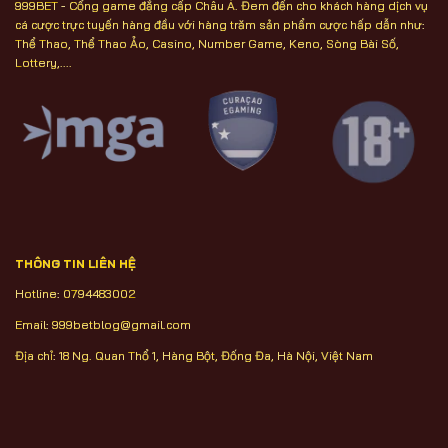
999BET - Cổng game đẳng cấp Châu Á. Đem đến cho khách hàng dịch vụ
cá cược trực tuyến hàng đầu với hàng trăm sản phẩm cược hấp dẫn như:
Thể Thao, Thể Thao Ảo, Casino, Number Game, Keno, Sòng Bài Số,
Lottery,....
THÔNG TIN LIÊN HỆ
Hotline: 0794483002
Email:
999betblog@gmail.com
Địa chỉ: 18 Ng. Quan Thổ 1, Hàng Bột, Đống Đa, Hà Nội, Việt Nam