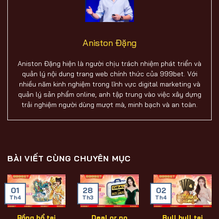
Aniston Đặng
Aniston Đặng hiện là người chịu trách nhiệm phát triển và
quản lý nội dung trang web chính thức của 999bet. Với
nhiều năm kinh nghiệm trong lĩnh vực digital marketing và
quản lý sản phẩm online, anh tập trung vào việc xây dựng
trải nghiệm người dùng mượt mà, minh bạch và an toàn.
BÀI VIẾT CÙNG CHUYÊN MỤC
01
28
02
Th4
Th3
Th4
Rồng hổ tại
Deal or no
Bull bull tại