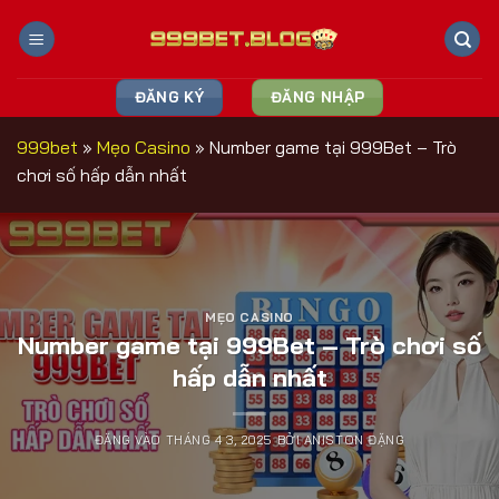
Bỏ
qua
nội
dung
ĐĂNG KÝ
ĐĂNG NHẬP
999bet
»
Mẹo Casino
»
Number game tại 999Bet – Trò
chơi số hấp dẫn nhất
MẸO CASINO
Number game tại 999Bet – Trò chơi số
hấp dẫn nhất
ĐĂNG VÀO
THÁNG 4 3, 2025
BỞI
ANISTON ĐẶNG