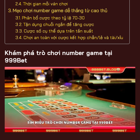
Thời gian mỗi ván chơi
Mẹo chơi number game dễ thắng từ cao thủ
Phân bổ cược theo tỷ lệ 70-30
Tận dụng chuỗi ngắn để tăng cược
Cược số cụ thể dựa trên tần suất
Chơi an toàn với cược kết hợp chẵn/lẻ và tài/xỉu
Khám phá trò chơi number game tại
999Bet