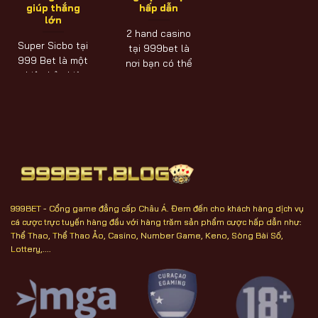
giúp thắng
hấp dẫn
lớn
2 hand casino
Super Sicbo tại
tại 999bet là
999 Bet là một
nơi bạn có thể
phiên bản hiện
khám phá trải
đại của trò
nghiệm cá [...]
chơi tài [...]
999BET - Cổng game đẳng cấp Châu Á. Đem đến cho khách hàng dịch vụ
cá cược trực tuyến hàng đầu với hàng trăm sản phẩm cược hấp dẫn như:
Thể Thao, Thể Thao Ảo, Casino, Number Game, Keno, Sòng Bài Số,
Lottery,....