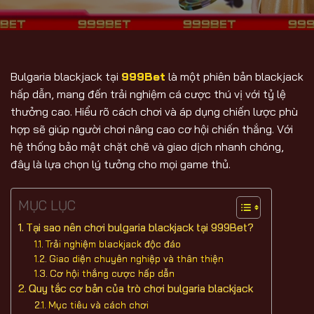
Bulgaria blackjack tại
999Bet
là một phiên bản blackjack
hấp dẫn, mang đến trải nghiệm cá cược thú vị với tỷ lệ
thưởng cao. Hiểu rõ cách chơi và áp dụng chiến lược phù
hợp sẽ giúp người chơi nâng cao cơ hội chiến thắng. Với
hệ thống bảo mật chặt chẽ và giao dịch nhanh chóng,
đây là lựa chọn lý tưởng cho mọi game thủ.
MỤC LỤC
Tại sao nên chơi bulgaria blackjack tại 999Bet?
Trải nghiệm blackjack độc đáo
Giao diện chuyên nghiệp và thân thiện
Cơ hội thắng cược hấp dẫn
Quy tắc cơ bản của trò chơi bulgaria blackjack
Mục tiêu và cách chơi