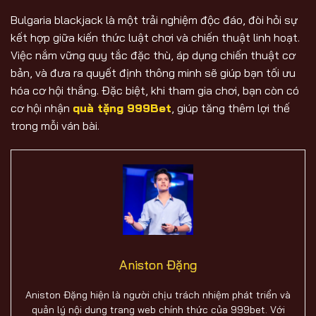
Bulgaria blackjack là một trải nghiệm độc đáo, đòi hỏi sự
kết hợp giữa kiến thức luật chơi và chiến thuật linh hoạt.
Việc nắm vững quy tắc đặc thù, áp dụng chiến thuật cơ
bản, và đưa ra quyết định thông minh sẽ giúp bạn tối ưu
hóa cơ hội thắng. Đặc biệt, khi tham gia chơi, bạn còn có
cơ hội nhận
quà tặng 999Bet
, giúp tăng thêm lợi thế
trong mỗi ván bài.
Aniston Đặng
Aniston Đặng hiện là người chịu trách nhiệm phát triển và
quản lý nội dung trang web chính thức của 999bet. Với