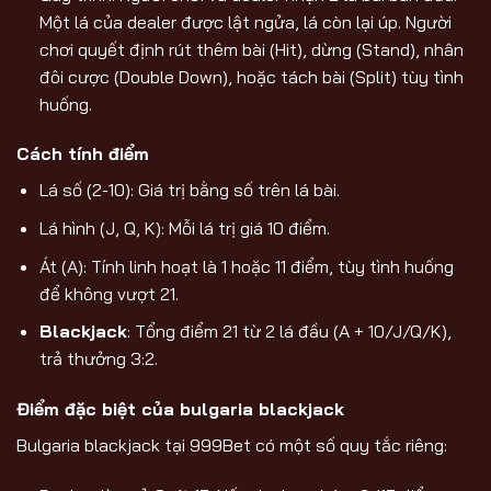
Một lá của dealer được lật ngửa, lá còn lại úp. Người
chơi quyết định rút thêm bài (Hit), dừng (Stand), nhân
đôi cược (Double Down), hoặc tách bài (Split) tùy tình
huống.
Cách tính điểm
Lá số (2-10): Giá trị bằng số trên lá bài.
Lá hình (J, Q, K): Mỗi lá trị giá 10 điểm.
Át (A): Tính linh hoạt là 1 hoặc 11 điểm, tùy tình huống
để không vượt 21.
Blackjack
: Tổng điểm 21 từ 2 lá đầu (A + 10/J/Q/K),
trả thưởng 3:2.
Điểm đặc biệt của bulgaria blackjack
Bulgaria blackjack tại 999Bet có một số quy tắc riêng: