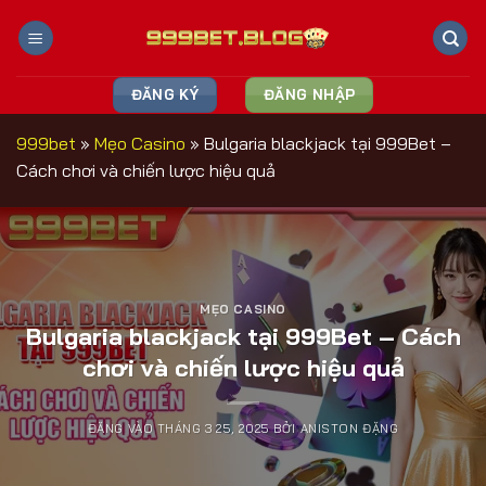
Bỏ
qua
nội
dung
ĐĂNG KÝ
ĐĂNG NHẬP
999bet
»
Mẹo Casino
»
Bulgaria blackjack tại 999Bet –
Cách chơi và chiến lược hiệu quả
MẸO CASINO
Bulgaria blackjack tại 999Bet – Cách
chơi và chiến lược hiệu quả
ĐĂNG VÀO
THÁNG 3 25, 2025
BỞI
ANISTON ĐẶNG