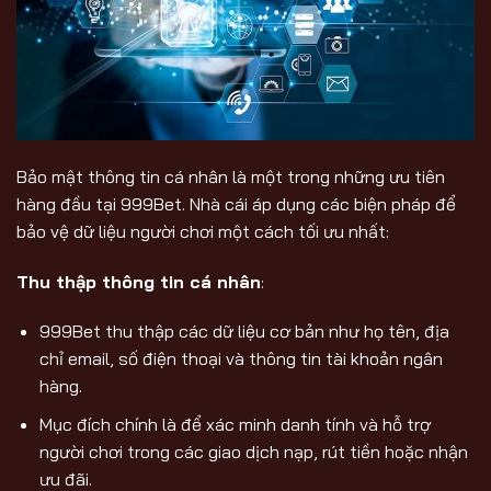
Bảo mật thông tin cá nhân là một trong những ưu tiên
hàng đầu tại 999Bet. Nhà cái áp dụng các biện pháp để
bảo vệ dữ liệu người chơi một cách tối ưu nhất:
Thu thập thông tin cá nhân
:
999Bet thu thập các dữ liệu cơ bản như họ tên, địa
chỉ email, số điện thoại và thông tin tài khoản ngân
hàng.
Mục đích chính là để xác minh danh tính và hỗ trợ
người chơi trong các giao dịch nạp, rút tiền hoặc nhận
ưu đãi.