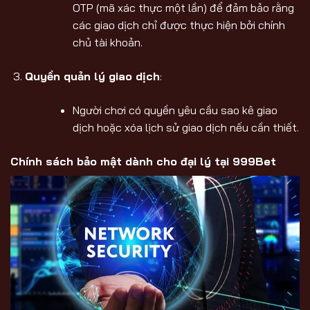
OTP (mã xác thực một lần) để đảm bảo rằng
các giao dịch chỉ được thực hiện bởi chính
chủ tài khoản.
Quyền quản lý giao dịch
:
Người chơi có quyền yêu cầu sao kê giao
dịch hoặc xóa lịch sử giao dịch nếu cần thiết.
Chính sách bảo mật dành cho đại lý tại 999Bet