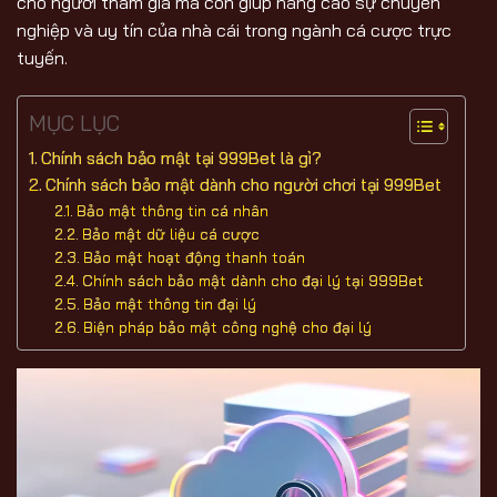
cho người tham gia mà còn giúp nâng cao sự chuyên
nghiệp và uy tín của nhà cái trong ngành cá cược trực
tuyến.
MỤC LỤC
Chính sách bảo mật tại 999Bet là gì?
Chính sách bảo mật dành cho người chơi tại 999Bet
Bảo mật thông tin cá nhân
Bảo mật dữ liệu cá cược
Bảo mật hoạt động thanh toán
Chính sách bảo mật dành cho đại lý tại 999Bet
Bảo mật thông tin đại lý
Biện pháp bảo mật công nghệ cho đại lý