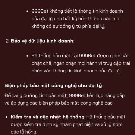
999Bet không tiết lộ thông tin kinh doanh
của đại lý cho bất kỳ bên thứ ba nào mà
không có sự đồng ý từ phía đại lý.
Bảo vệ dữ liệu kinh doanh
:
Hệ thống bảo mật tại 999Bet được giám sát
chặt chẽ, ngăn chặn mọi hành vi truy cập trái
phép vào thông tin kinh doanh của đại lý.
Biện pháp bảo mật công nghệ cho đại lý
Để tăng cường tính bảo mật, 999Bet liên tục nâng cấp
và áp dụng các biện pháp bảo mật công nghệ cao:
Kiểm tra và cập nhật hệ thống
: Hệ thống bảo mật
được kiểm tra định kỳ nhằm phát hiện và xử lý sớm
các lỗ hổng.