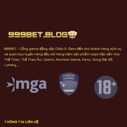
999BET - Cổng game đẳng cấp Châu Á. Đem đến cho khách hàng dịch vụ
cá cược trực tuyến hàng đầu với hàng trăm sản phẩm cược hấp dẫn như:
Thể Thao, Thể Thao Ảo, Casino, Number Game, Keno, Sòng Bài Số,
Lottery,....
THÔNG TIN LIÊN HỆ