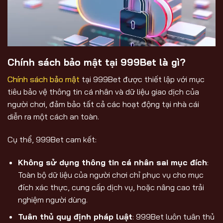
Chính sách bảo mật tại 999Bet là gì?
Chính sách bảo mật
tại 999Bet được thiết lập với mục
tiêu bảo vệ thông tin cá nhân và dữ liệu giao dịch của
người chơi, đảm bảo tất cả các hoạt động tại nhà cái
diễn ra một cách an toàn.
Cụ thể, 999Bet cam kết:
Không sử dụng thông tin cá nhân sai mục đích
:
Toàn bộ dữ liệu của người chơi chỉ phục vụ cho mục
đích xác thực, cung cấp dịch vụ, hoặc nâng cao trải
nghiệm người dùng.
Tuân thủ quy định pháp luật
: 999Bet luôn tuân thủ