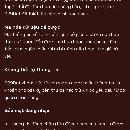
tuyệt đối để đảm bảo tính công bằng cho người chơi.
999Bet đã thiết lập các chính sách sau:
Mã hóa dữ liệu cá cược
:
Mọi thông tin về tài khoản, lịch sử giao dịch và các hoạt
động cá cược đều được mã hóa bằng công nghệ tiên
tiến, giúp ngăn chặn rủi ro bị đánh cắp hoặc làm giả dữ
liệu.
Không tiết lộ thông tin
:
999Bet không tiết lộ lịch sử cá cược hoặc thông tin tài
khoản cho bất kỳ bên thứ ba nào trừ khi có yêu cầu từ cơ
quan chức năng.
Bảo mật đăng nhập
:
Thông tin đăng nhập (tên đăng nhập, mật khẩu) được