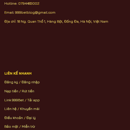
Hotline: 0794483002
Email:
999betblog@gmail.com
Địa chỉ: 18 Ng. Quan Thổ 1, Hàng Bột, Đống Đa, Hà Nội, Việt Nam
LIÊN KẾ NHANH
Đăng ký
/
Đăng nhập
Nạp tiền
/
Rút tiền
Link 999Bet
/
Tải app
Liên hệ
/
Khuyến mãi
Điều khoản
/
Đại lý
Bảo mật
/
Miễn trừ