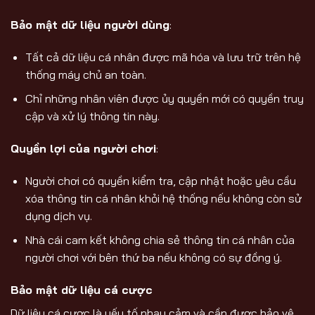
Bảo mật dữ liệu người dùng
:
Tất cả dữ liệu cá nhân được mã hóa và lưu trữ trên hệ
thống máy chủ an toàn.
Chỉ những nhân viên được ủy quyền mới có quyền truy
cập và xử lý thông tin này.
Quyền lợi của người chơi
:
Người chơi có quyền kiểm tra, cập nhật hoặc yêu cầu
xóa thông tin cá nhân khỏi hệ thống nếu không còn sử
dụng dịch vụ.
Nhà cái cam kết không chia sẻ thông tin cá nhân của
người chơi với bên thứ ba nếu không có sự đồng ý.
Bảo mật dữ liệu cá cược
Dữ liệu cá cược là yếu tố nhạy cảm và cần được bảo vệ