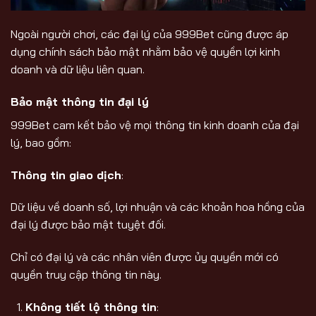
Ngoài người chơi, các đại lý của 999Bet cũng được áp
dụng chính sách bảo mật nhằm bảo vệ quyền lợi kinh
doanh và dữ liệu liên quan.
Bảo mật thông tin đại lý
999Bet cam kết bảo vệ mọi thông tin kinh doanh của đại
lý, bao gồm:
Thông tin giao dịch
:
Dữ liệu về doanh số, lợi nhuận và các khoản hoa hồng của
đại lý được bảo mật tuyệt đối.
Chỉ có đại lý và các nhân viên được ủy quyền mới có
quyền truy cập thông tin này.
Không tiết lộ thông tin
: