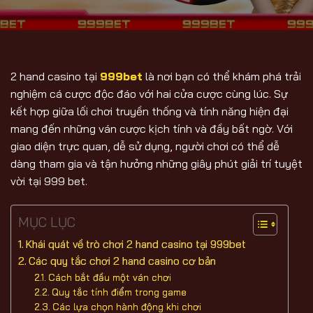
2 hand casino tại
999bet
là nơi bạn có thể khám phá trải
nghiệm cá cược độc đáo với hai cửa cược cùng lúc. Sự
kết hợp giữa lối chơi truyền thống và tính năng hiện đại
mang đến những ván cược kịch tính và đầy bất ngờ. Với
giao diện trực quan, dễ sử dụng, người chơi có thể dễ
dàng tham gia và tận hưởng những giây phút giải trí tuyệt
vời tại 999 bet.
MỤC LỤC
Khái quát về trò chơi 2 hand casino tại 999bet
Các quy tắc chơi 2 hand casino cơ bản
Cách bắt đầu một ván chơi
Quy tắc tính điểm trong game
Các lựa chọn hành động khi chơi