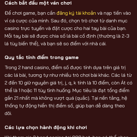
Cách bắt đầu một ván chơi
Để chơi game, bạn cần
đăng ký tài khoản
và nạp tiền vào
ví cá cược của mình. Sau đó, chọn trò chơi từ danh mục
casino trực tuyến và đặt cược cho hai tay bài của bạn.
Mỗi tay bài sẽ được chia số lá bài cố định (thường là 2-3
lá tùy biến thể), và bạn sẽ so điểm với nhà cái.
Quy tắc tính điểm trong game
Trong 2 hand casino, điểm số được tính dựa trên giá trị
các lá bài, tương tự như nhiều trò chơi bài khác. Các lá từ
2 đến 10 giữ nguyên giá trị, j, q, k tính là 10 điểm, còn Át có
thể là 1 hoặc 11 tùy tình huống. Mục tiêu là đạt tổng điểm
gần 21 nhất mà không vượt quá (quắc). Tại nền tảng, hệ
thống tự động hiển thị điểm số, giúp bạn dễ dàng theo
dõi.
Các lựa chọn hành động khi chơi