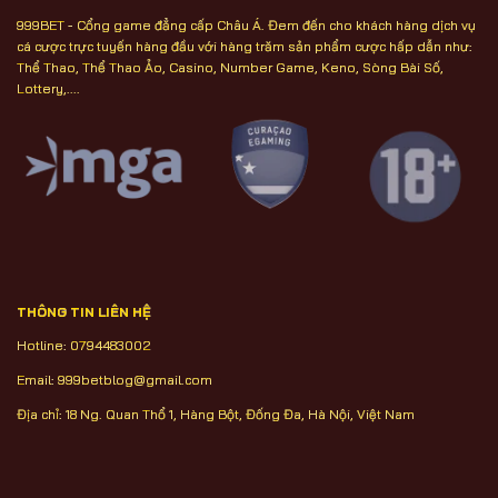
999BET - Cổng game đẳng cấp Châu Á. Đem đến cho khách hàng dịch vụ
cá cược trực tuyến hàng đầu với hàng trăm sản phẩm cược hấp dẫn như:
Thể Thao, Thể Thao Ảo, Casino, Number Game, Keno, Sòng Bài Số,
Lottery,....
THÔNG TIN LIÊN HỆ
Hotline: 0794483002
Email:
999betblog@gmail.com
Địa chỉ: 18 Ng. Quan Thổ 1, Hàng Bột, Đống Đa, Hà Nội, Việt Nam