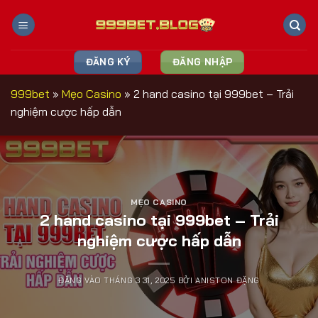
Bỏ
qua
nội
dung
ĐĂNG KÝ
ĐĂNG NHẬP
999bet
»
Mẹo Casino
»
2 hand casino tại 999bet – Trải
nghiệm cược hấp dẫn
MẸO CASINO
2 hand casino tại 999bet – Trải
nghiệm cược hấp dẫn
ĐĂNG VÀO
THÁNG 3 31, 2025
BỞI
ANISTON ĐẶNG