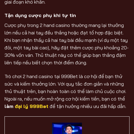
giai đoạn khó khăn.
Tận dụng cược phụ khi tự tin
Cược phụ trong 2 hand casino thường mang lại thưởng
lớn nếu cả hai tay đều thắng hoặc đạt tổ hợp đặc biệt.
Khi bạn nhận thấy cả hai tay bài đều mạnh (ví dụ một tay
đôi, một tay bài cao), hãy đặt thêm cược phụ khoảng 20-
30% vốn ván. Thủ thuật này có thể giúp bạn thắng đậm
liên tiếp nếu biết chọn thời điểm đúng.
Trò chơi 2 hand casino tại 999Bet là cơ hội để bạn thử
sức và kiếm thưởng lớn. Với quy tắc đơn giản và những
thủ thuật trên, bạn hoàn toàn có thể làm chủ cuộc chơi.
Ngoài ra, nếu muốn mở rộng cơ hội kiếm tiền, bạn có thể
làm
đại lý 999Bet
để tận hưởng nhiều ưu đãi hấp dẫn.