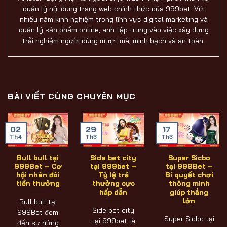
quản lý nội dung trang web chính thức của 999bet. Với
nhiều năm kinh nghiệm trong lĩnh vực digital marketing và
quản lý sản phẩm online, anh tập trung vào việc xây dựng
trải nghiệm người dùng mượt mà, minh bạch và an toàn.
BÀI VIẾT CÙNG CHUYÊN MỤC
02
29
17
Th4
Th3
Th3
Bull bull tại
Side bet city
Super Sicbo
999Bet – Cơ
tại 999bet –
tại 999Bet –
hội nhân đôi
Tỷ lệ trả
Bí quyết chơi
tiền thưởng
thưởng cực
thông minh
hấp dẫn
giúp thắng
lớn
Bull bull tại
Side bet city
999Bet đem
Super Sicbo tại
tại 999bet là
đến sự hứng