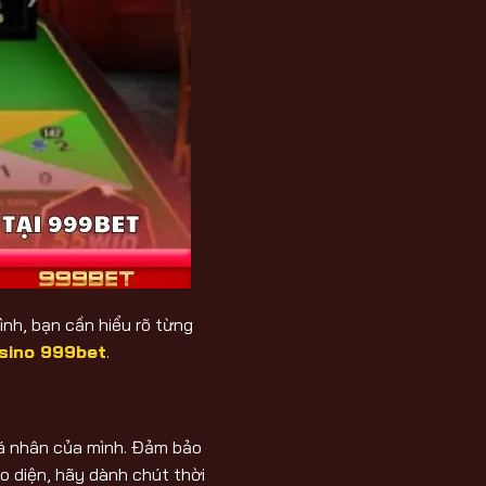
nh, bạn cần hiểu rõ từng
sino 999bet
.
 cá nhân của mình. Đảm bảo
o diện, hãy dành chút thời