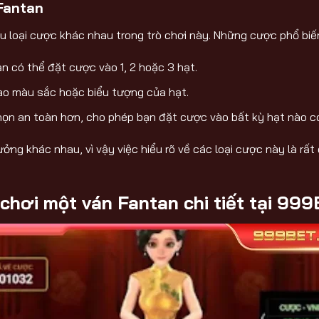
Fantan
u loại cược khác nhau trong trò chơi này. Những cược phổ bi
n có thể đặt cược vào 1, 2 hoặc 3 hạt.
o màu sắc hoặc biểu tượng của hạt.
họn an toàn hơn, cho phép bạn đặt cược vào bất kỳ hạt nào c
ưởng khác nhau, vì vậy việc hiểu rõ về các loại cược này là rất 
hơi một ván Fantan chi tiết tại 999