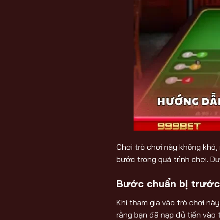
Chơi trò chơi này không khó,
bước trong quá trình chơi. D
Bước chuẩn bị trước 
Khi tham gia vào trò chơi nà
rằng bạn đã nạp đủ tiền vào 