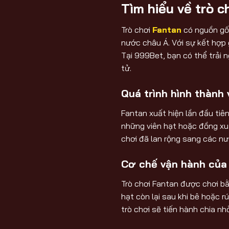
Tìm hiểu về trò 
Trò chơi
Fantan
có nguồn gốc
nước châu Á. Với sự kết hợp g
Tại 999Bet, bạn có thể trải n
tử.
Quá trình hình thành 
Fantan xuất hiện lần đầu tiê
những viên hạt hoặc đồng xu.
chơi đã lan rộng sang các n
Cơ chế vận hành của 
Trò chơi Fantan được chơi b
hạt còn lại sau khi bê hoặc r
trò chơi sẽ tiến hành chia n