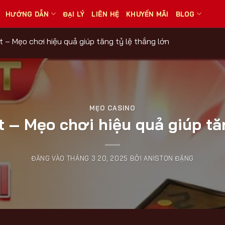
HƯỚNG DẪN
ĐẠI LÝ
LIÊN HỆ
KHUYẾN MÃI
BLOG
 – Mẹo chơi hiệu quả giúp tăng tỷ lệ thắng lớn
MẸO CASINO
 – Mẹo chơi hiệu quả giúp tă
ĐĂNG VÀO
THÁNG 3 20, 2025
BỞI
ANISTON ĐẶNG