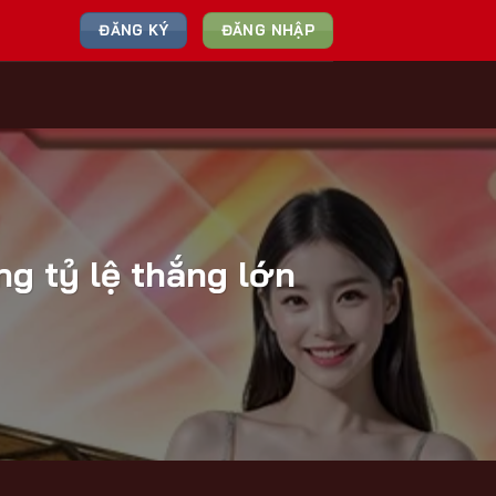
ĐĂNG KÝ
ĐĂNG NHẬP
ng tỷ lệ thắng lớn