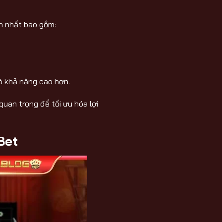
ến nhất bao gồm:
ó khả năng cao hơn.
quan trọng để tối ưu hóa lợi
Bet