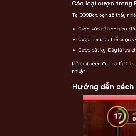
Các loại cược trong 
Tại 999Bet, bạn sẽ thấy nhiề
Cược vào số lượng hạt: Bạ
Cược màu: Có thể cược và
Cược bất kỳ: Đây là lựa c
Mỗi loại cược đều có tỷ lệ th
nhuận.
Hướng dẫn cách c