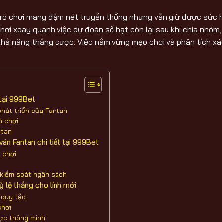
trò chơi mang đậm nét truyền thống nhưng vẫn giữ được sức 
 chơi xoay quanh việc dự đoán số hạt còn lại sau khi chia nhóm
hả năng thắng cược. Việc nắm vững mẹo chơi và phân tích xác
 tại 999Bet
phát triển của Fantan
ò chơi
ntan
n Fantan chi tiết tại 999Bet
 chơi
 kiểm soát ngân sách
ỷ lệ thắng cho lính mới
 quy tắc
chơi
ợc thông minh