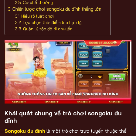
Cơ chế thưởng
Chiến lược chơi songoku đu đỉnh thắng lớn
Hiểu rõ luật chơi
Lựa chọn thời điểm leo hợp lý
Quản lý tốc độ di chuyển
Khái quát chung về trò chơi songoku đu
đỉnh
Songoku đu đỉnh
là một trò chơi trực tuyến thuộc thể