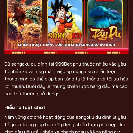
Dù songoku đu đỉnh tại 999Bet phụ thuộc nhiều vào yếu
tố phản xạ và may mắn, việc áp dụng các chiến lược
thông minh có thể giúp bạn tăng tỷ lệ thắng và tối ưu hóa
lợi nhuận. Dưới đây là những chiến lược hàng đầu mà các
cao thủ thường sử dụng:
Hiểu rõ luật chơi
Nắm vững cơ chế hoạt động của songoku đu đỉnh là yếu
tố quan trọng giúp bạn xây dựng chiến lược phù hợp. Trò
chơi này yêu cầu phản xạ nhanh nhạy và khả năng dự