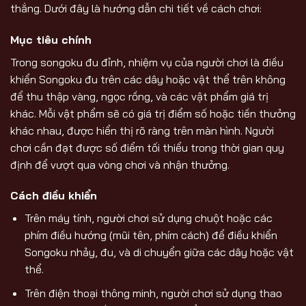
thắng. Dưới đây là hướng dẫn chi tiết về cách chơi:
Mục tiêu chính
Trong songoku đu đỉnh, nhiệm vụ của người chơi là điều
khiển Songoku đu trên các dây hoặc vật thể trên không
để thu thập vàng, ngọc rồng, và các vật phẩm giá trị
khác. Mỗi vật phẩm sẽ có giá trị điểm số hoặc tiền thưởng
khác nhau, được hiển thị rõ ràng trên màn hình. Người
chơi cần đạt được số điểm tối thiểu trong thời gian quy
định để vượt qua vòng chơi và nhận thưởng.
Cách điều khiển
Trên máy tính, người chơi sử dụng chuột hoặc các
phím điều hướng (mũi tên, phím cách) để điều khiển
Songoku nhảy, đu, và di chuyển giữa các dây hoặc vật
thể.
Trên điện thoại thông minh, người chơi sử dụng thao