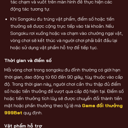
tác chạm và vuốt trên màn hình để thực hiện các
động tác tương tự.
Khi Songoku đu trúng vật phẩm, điểm số hoặc tiền
thưởng sẽ được cộng trực tiếp vào tài khoản. Nếu
Songoku rơi xuống hoặc va chạm vào chướng ngại vật,
vòng chơi sẽ kết thúc và người chơi phải bắt đầu lại
hoặc sử dụng vật phẩm hỗ trợ để tiếp tục.
Thời gian và điểm số
Mỗi vòng chơi trong songoku đu đỉnh thường có giới hạn
thời gian, dao động từ 60 đến 90 giây, tùy thuộc vào cấp
độ. Trong thời gian này, người chơi cần thu thập đủ điểm
số hoặc tiền thưởng để vượt qua cấp độ hiện tại. Điểm số
hoặc tiền thưởng tích lũy sẽ được chuyển đổi thành tiền
mặt hoặc phần thưởng theo tỷ lệ mà
Game đổi thưởng
999Bet
quy định.
Vật phẩm hỗ trợ