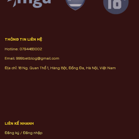
THÔNG TIN LIÊN HỆ
Hotline: 0794483002
Email:
999betblog@gmail.com
Địa chỉ: 18 Ng. Quan Thổ 1, Hàng Bột, Đống Đa, Hà Nội, Việt Nam
LIÊN KẾ NHANH
Đăng ký
/
Đăng nhập