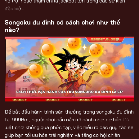
hỗ trợ, hoặc thậm chí là jackpot lớn trong các sự kiện
đặc biệt.
Songoku đu đỉnh có cách chơi như thế
nào?
Để bắt đầu hành trình săn thưởng trong songoku đu đỉnh
tại 999Bet, người chơi cần nắm rõ cách chơi cơ bản. Dù
luật chơi không quá phức tạp, việc hiểu rõ các quy tắc sẽ
giúp bạn tối ưu hóa trải nghiệm và tăng cơ hội chiến