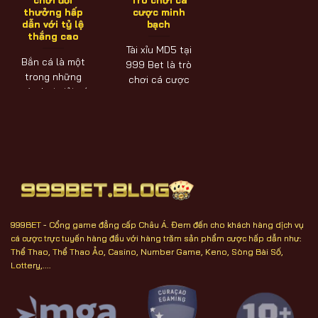
thưởng hấp
cược minh
dẫn với tỷ lệ
bạch
thắng cao
Tài xỉu MD5 tại
Bắn cá là một
999 Bet là trò
trong những
chơi cá cược
trò chơi giải trí
trực tuyến nổi
phổ biến hiện
bật [...]
nay, không [...]
999BET - Cổng game đẳng cấp Châu Á. Đem đến cho khách hàng dịch vụ
cá cược trực tuyến hàng đầu với hàng trăm sản phẩm cược hấp dẫn như:
Thể Thao, Thể Thao Ảo, Casino, Number Game, Keno, Sòng Bài Số,
Lottery,....