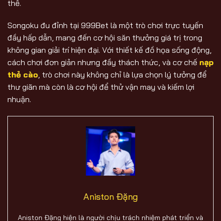
thế.
Songoku đu đỉnh tại 999Bet là một trò chơi trực tuyến
đầy hấp dẫn, mang đến cơ hội săn thưởng giá trị trong
không gian giải trí hiện đại. Với thiết kế đồ họa sống động,
cách chơi đơn giản nhưng đầy thách thức, và cơ chế
nạp
thẻ cào
, trò chơi này không chỉ là lựa chọn lý tưởng để
thư giãn mà còn là cơ hội để thử vận may và kiếm lợi
nhuận.
Aniston Đặng
Aniston Đặng hiện là người chịu trách nhiệm phát triển và