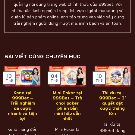
quản lý nội dung trang web chính thức của 999bet. Với
nhiều năm kinh nghiệm trong lĩnh vực digital marketing và
quản lý sản phẩm online, anh tập trung vào việc xây dựng
trải nghiệm người dùng mượt mà, minh bạch và an toàn.
BÀI VIẾT CÙNG CHUYÊN MỤC
13
04
10
Th6
Th6
Th6
Keno tại
Mini Poker tại
Tài xỉu tại
999Bet –
999Bet – Trò
999Bet – Bí
Trải nghiệm
chơi poker
quyết đặt
cá cược
phiên bản
cược thắng
nhanh và tiện
mini hấp dẫn
lớn
lợi
nhất
Tài xỉu tại
Keno mang đến
Mini Poker là
999Bet đang