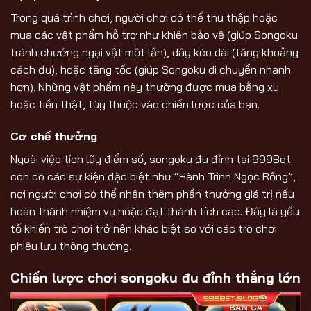
Trong quá trình chơi, người chơi có thể thu thập hoặc
mua các vật phẩm hỗ trợ như khiên bảo vệ (giúp Songoku
tránh chướng ngại vật một lần), dây kéo dài (tăng khoảng
cách đu), hoặc tăng tốc (giúp Songoku di chuyển nhanh
hơn). Những vật phẩm này thường được mua bằng xu
hoặc tiền thật, tùy thuộc vào chiến lược của bạn.
Cơ chế thưởng
Ngoài việc tích lũy điểm số, songoku đu đỉnh tại 999Bet
còn có các sự kiện đặc biệt như “Hành Trình Ngọc Rồng”,
nơi người chơi có thể nhận thêm phần thưởng giá trị nếu
hoàn thành nhiệm vụ hoặc đạt thành tích cao. Đây là yếu
tố khiến trò chơi trở nên khác biệt so với các trò chơi
phiêu lưu thông thường.
Chiến lược chơi songoku đu đỉnh thắng lớn