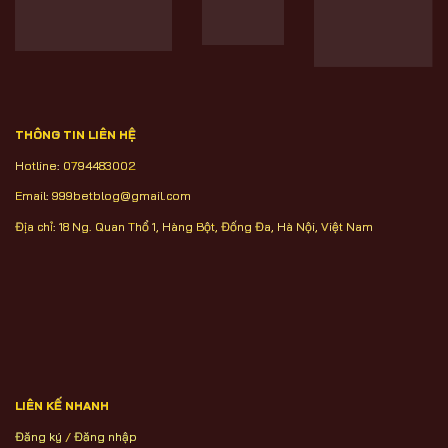
THÔNG TIN LIÊN HỆ
Hotline: 0794483002
Email:
999betblog@gmail.com
Địa chỉ: 18 Ng. Quan Thổ 1, Hàng Bột, Đống Đa, Hà Nội, Việt Nam
LIÊN KẾ NHANH
Đăng ký
/
Đăng nhập