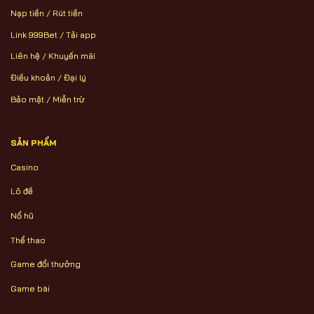
Nạp tiền
/
Rút tiền
Link 999Bet
/
Tải app
Liên hệ
/
Khuyến mãi
Điều khoản
/
Đại lý
Bảo mật
/
Miễn trừ
SẢN PHẨM
Casino
Lô đề
Nổ hũ
Thể thao
Game đổi thưởng
Game bài