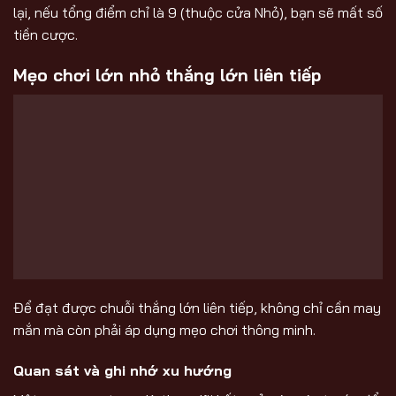
lại, nếu tổng điểm chỉ là 9 (thuộc cửa Nhỏ), bạn sẽ mất số
tiền cược.
Mẹo chơi lớn nhỏ thắng lớn liên tiếp
Để đạt được chuỗi thắng lớn liên tiếp, không chỉ cần may
mắn mà còn phải áp dụng mẹo chơi thông minh.
Quan sát và ghi nhớ xu hướng