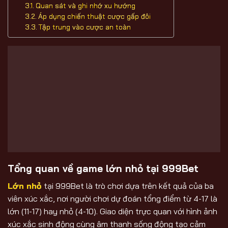
Quan sát và ghi nhớ xu hướng
Áp dụng chiến thuật cược gấp đôi
Tập trung vào cược an toàn
Tổng quan về game lớn nhỏ tại 999Bet
Lớn nhỏ
tại 999Bet là trò chơi dựa trên kết quả của ba
viên xúc xắc, nơi người chơi dự đoán tổng điểm từ 4-17 là
lớn (11-17) hay nhỏ (4-10). Giao diện trực quan với hình ảnh
xúc xắc sinh động cùng âm thanh sống động tạo cảm