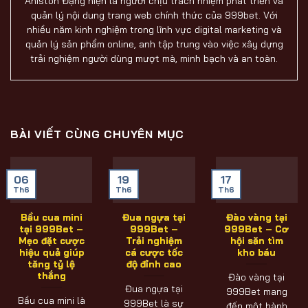
Aniston Đặng hiện là người chịu trách nhiệm phát triển và
quản lý nội dung trang web chính thức của 999bet. Với
nhiều năm kinh nghiệm trong lĩnh vực digital marketing và
quản lý sản phẩm online, anh tập trung vào việc xây dựng
trải nghiệm người dùng mượt mà, minh bạch và an toàn.
BÀI VIẾT CÙNG CHUYÊN MỤC
06
19
17
Th6
Th6
Th6
Bầu cua mini
Đua ngựa tại
Đào vàng tại
tại 999Bet –
999Bet –
999Bet – Cơ
Mẹo đặt cược
Trải nghiệm
hội săn tìm
hiệu quả giúp
cá cược tốc
kho báu
tăng tỷ lệ
độ đỉnh cao
thắng
Đào vàng tại
Đua ngựa tại
999Bet mang
Bầu cua mini là
999Bet là sự
đến một hành