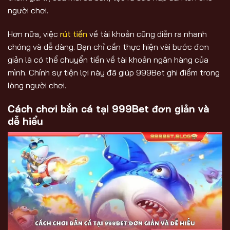
người chơi.
Hơn nữa, việc
rút tiền
về tài khoản cũng diễn ra nhanh
chóng và dễ dàng. Bạn chỉ cần thực hiện vài bước đơn
giản là có thể chuyển tiền về tài khoản ngân hàng của
mình. Chính sự tiện lợi này đã giúp 999Bet ghi điểm trong
lòng người chơi.
Cách chơi bắn cá tại 999Bet đơn giản và
dễ hiểu