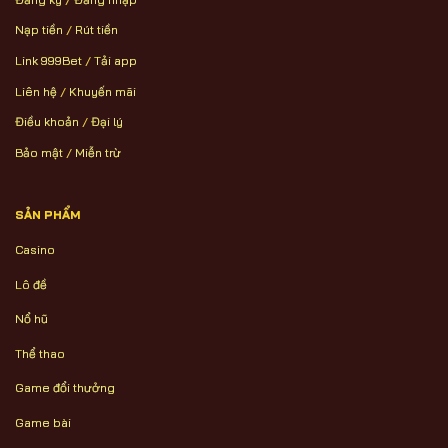
Nạp tiền
/
Rút tiền
Link 999Bet
/
Tải app
Liên hệ
/
Khuyến mãi
Điều khoản
/
Đại lý
Bảo mật
/
Miễn trừ
SẢN PHẨM
Casino
Lô đề
Nổ hũ
Thể thao
Game đổi thưởng
Game bài