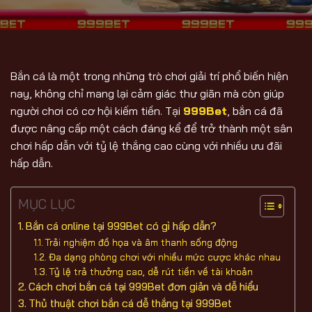
Bắn cá là một trong những trò chơi giải trí phổ biến hiện
nay, không chỉ mang lại cảm giác thư giãn mà còn giúp
người chơi có cơ hội kiếm tiền. Tại
999Bet
, bắn cá đã
được nâng cấp một cách đáng kể để trở thành một sân
chơi hấp dẫn với tỷ lệ thắng cao cùng với nhiều ưu đãi
hấp dẫn.
MỤC LỤC
Bắn cá online tại 999Bet có gì hấp dẫn?
Trải nghiệm đồ họa và âm thanh sống động
Đa dạng phòng chơi với nhiều mức cược khác nhau
Tỷ lệ trả thưởng cao, dễ rút tiền về tài khoản
Cách chơi bắn cá tại 999Bet đơn giản và dễ hiểu
Thủ thuật chơi bắn cá dễ thắng tại 999Bet