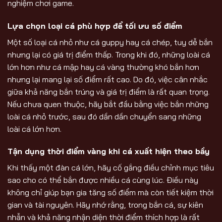
nghiệm chơi game.
Lựa chọn loại cá phù hợp để tối ưu số điểm
Một số loại cá nhỏ như cá guppy hay cá chép, tuy dễ bắn
nhưng lại có giá trị điểm thấp. Trong khi đó, những loài cá
lớn hơn như cá mập hay cá vàng thường khó bắn hơn
nhưng lại mang lại số điểm rất cao. Do đó, việc cân nhắc
giữa khả năng bắn trúng và giá trị điểm là rất quan trọng.
Nếu chưa quen thuộc, hãy bắt đầu bằng việc bắn những
loài cá nhỏ trước, sau đó dần dần chuyển sang những
loài cá lớn hơn.
Tận dụng thời điểm vàng khi cá xuất hiện theo bầy
Khi thấy một đàn cá lớn, hãy cố gắng điều chỉnh mục tiêu
sao cho có thể bắn được nhiều cá cùng lúc. Điều này
không chỉ giúp bạn gia tăng số điểm mà còn tiết kiệm thời
gian và tài nguyên. Hãy nhớ rằng, trong bắn cá, sự kiên
nhẫn và khả năng nhận diện thời điểm thích hợp là rất