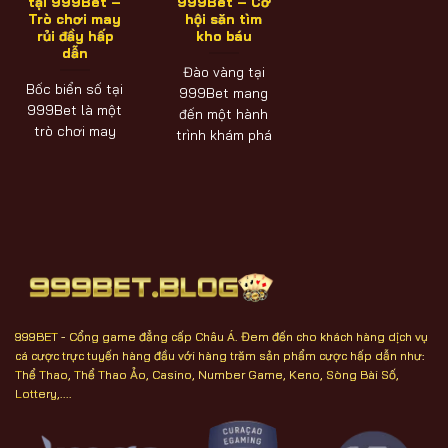
tại 999Bet –
999Bet – Cơ
Trò chơi may
hội săn tìm
rủi đầy hấp
kho báu
dẫn
Đào vàng tại
Bốc biển số tại
999Bet mang
999Bet là một
đến một hành
trò chơi may
trình khám phá
rủi đầy kịch
đầy thú vị, nơi
tính, thu [...]
[...]
999BET - Cổng game đẳng cấp Châu Á. Đem đến cho khách hàng dịch vụ
cá cược trực tuyến hàng đầu với hàng trăm sản phẩm cược hấp dẫn như:
Thể Thao, Thể Thao Ảo, Casino, Number Game, Keno, Sòng Bài Số,
Lottery,....