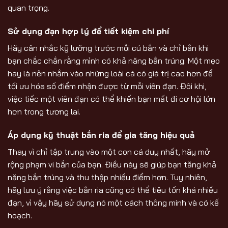
quan trọng.
Sử dụng đạn hợp lý để tiết kiệm chi phí
Hãy cân nhắc kỹ lưỡng trước mỗi cú bắn và chỉ bắn khi
bạn chắc chắn rằng mình có khả năng bắn trúng. Một mẹo
hay là nên nhắm vào những loài cá có giá trị cao hơn để
tối ưu hóa số điểm nhận được từ mỗi viên đạn. Đôi khi,
việc tiếc một viên đạn có thể khiến bạn mất đi cơ hội lớn
hơn trong tương lai.
Áp dụng kỹ thuật bắn ria để gia tăng hiệu quả
Thay vì chỉ tập trung vào một con cá duy nhất, hãy mở
rộng phạm vi bắn của bạn. Điều này sẽ giúp bạn tăng khả
năng bắn trúng và thu thập nhiều điểm hơn. Tuy nhiên,
hãy lưu ý rằng việc bắn ria cũng có thể tiêu tốn khá nhiều
đạn, vì vậy hãy sử dụng nó một cách thông minh và có kế
hoạch.