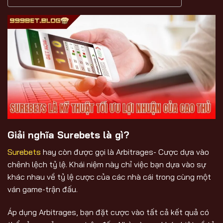
Giải nghĩa Surebets là gì?
Surebets
hay còn được gọi là Arbitrages- Cược dựa vào
chênh lệch tỷ lệ. Khái niệm này chỉ việc bạn dựa vào sự
khác nhau về tỷ lệ cược của các nhà cái trong cùng một
ván game-trận đấu.
Áp dụng Arbitrages, bạn đặt cược vào tất cả kết quả có