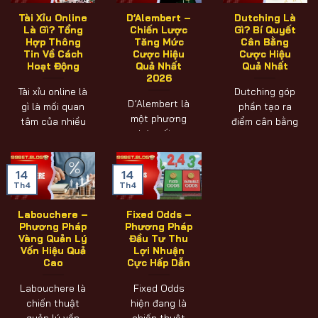
Tài Xỉu Online
D’Alembert –
Dutching Là
Là Gì? Tổng
Chiến Lược
Gì? Bí Quyết
Hợp Thông
Tăng Mức
Cân Bằng
Tin Về Cách
Cược Hiệu
Cược Hiệu
Hoạt Động
Quả Nhất
Quả Nhất
2026
Tài xỉu online là
Dutching góp
D’Alembert là
gì là mối quan
phần tạo ra
một phương
tâm của nhiều
điểm cân bằng
pháp tối ưu
người? Cụ thể
giữa rủi ro và
vốn vẫn còn
đây [...]
lợi ích trong [...]
khá mới lạ đối
14
14
với [...]
Th4
Th4
Labouchere –
Fixed Odds –
Phương Pháp
Phương Pháp
Vàng Quản Lý
Đầu Tư Thu
Vốn Hiệu Quả
Lợi Nhuận
Cao
Cực Hấp Dẫn
Labouchere là
Fixed Odds
chiến thuật
hiện đang là
quản lý vốn
chiến thuật