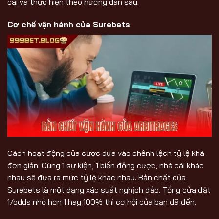
cái và thực hiện theo hướng dẫn sau.
Cơ chế vận hành của Surebets
Cách hoạt động của cược dựa vào chênh lệch tỷ lệ khá
đơn giản. Cùng 1 sự kiện, 1 biến động cược, nhà cái khác
nhau sẽ đưa ra mức tỷ lệ khác nhau. Bản chất của
Surebets là một dạng xác suất nghịch đảo. Tổng cửa đặt
1/odds nhỏ hơn 1 hay 100% thì cơ hội của bạn đã đến.