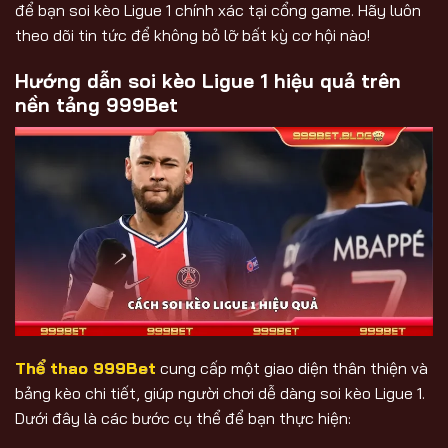
để bạn soi kèo Ligue 1 chính xác tại cổng game. Hãy luôn
theo dõi tin tức để không bỏ lỡ bất kỳ cơ hội nào!
Hướng dẫn soi kèo Ligue 1 hiệu quả trên
nền tảng 999Bet
Thể thao 999Bet
cung cấp một giao diện thân thiện và
bảng kèo chi tiết, giúp người chơi dễ dàng soi kèo Ligue 1.
Dưới đây là các bước cụ thể để bạn thực hiện: