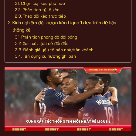
Chọn loại kèo phù hợp
Phân tích tỷ lệ kèo
Theo dõi kèo trực tiếp
Kinh nghiệm đặt cược kèo Ligue 1 dựa trên dữ liệu
thống kê
Phân tích phong độ đội bóng
Xem xét lịch sử đối đầu
Đánh giá yếu tố sân nhà/sân khách
Tận dụng xu hướng ghi bàn