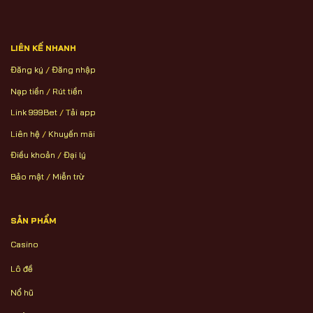
LIÊN KẾ NHANH
Đăng ký
/
Đăng nhập
Nạp tiền
/
Rút tiền
Link 999Bet
/
Tải app
Liên hệ
/
Khuyến mãi
Điều khoản
/
Đại lý
Bảo mật
/
Miễn trừ
SẢN PHẨM
Casino
Lô đề
Nổ hũ