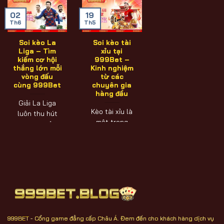
cạnh tranh
và cơ hội
trên [...]
02
19
khốc [...]
thắng [...]
Th6
Th5
Soi kèo La
Soi kèo tài
Liga – Tìm
xỉu tại
kiếm cơ hội
999Bet –
thắng lớn mỗi
Kinh nghiệm
vòng đấu
từ các
cùng 999Bet
chuyên gia
hàng đầu
Giải La Liga
Kèo tài xỉu là
luôn thu hút
một trong
sự quan tâm
những loại
của người hâm
cược được
mộ bóng đá [...]
nhiều người
chơi ưa
chuộng [...]
999BET - Cổng game đẳng cấp Châu Á. Đem đến cho khách hàng dịch vụ