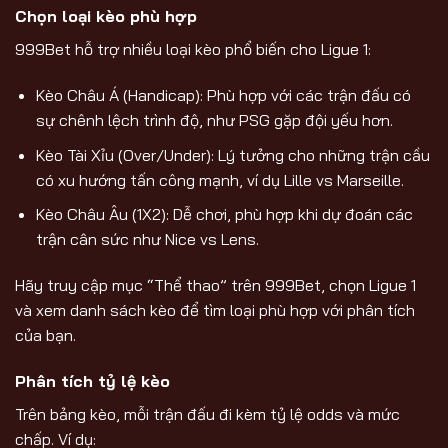
Chọn loại kèo phù hợp
999Bet hỗ trợ nhiều loại kèo phổ biến cho Ligue 1:
Kèo Châu Á (Handicap): Phù hợp với các trận đấu có
sự chênh lệch trình độ, như PSG gặp đội yếu hơn.
Kèo Tài Xỉu (Over/Under): Lý tưởng cho những trận cầu
có xu hướng tấn công mạnh, ví dụ Lille vs Marseille.
Kèo Châu Âu (1X2): Dễ chơi, phù hợp khi dự đoán các
trận cân sức như Nice vs Lens.
Hãy truy cập mục “Thể thao” trên 999Bet, chọn Ligue 1
và xem danh sách kèo để tìm loại phù hợp với phân tích
của bạn.
Phân tích tỷ lệ kèo
Trên bảng kèo, mỗi trận đấu đi kèm tỷ lệ odds và mức
chấp. Ví dụ: