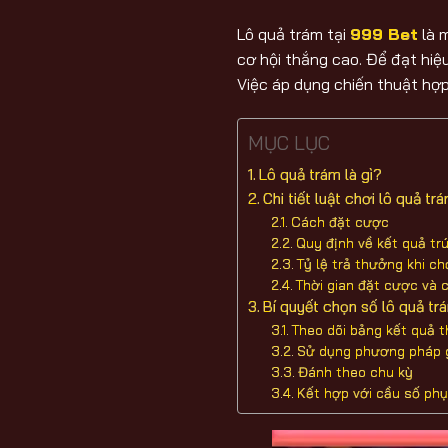
Lô quả trám tại
999 Bet
là m
cơ hội thắng cao. Để đạt hiệ
Việc áp dụng chiến thuật hợp 
MỤC LỤC
Lô quả trám là gì?
Chi tiết luật chơi lô quả t
Cách đặt cược
Quy định về kết quả tr
Tỷ lệ trả thưởng khi ch
Thời gian đặt cược và 
Bí quyết chọn số lô quả tr
Theo dõi bảng kết quả 
Sử dụng phương pháp 
Đánh theo chu kỳ
Kết hợp với cầu số phụ