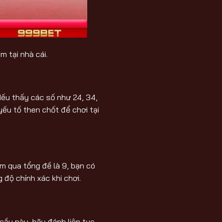
m tại nhà cái.
Nếu thấy các số như 24, 34,
 yếu tố then chốt để chơi tại
m qua tổng đề là 9, bạn có
độ chính xác khi chơi.
cầu này, hãy đánh liên tục