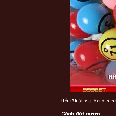
Hiểu rõ luật chơi lô quả trám 
Cách đặt cược