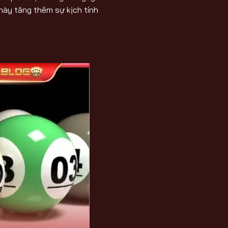
 này tăng thêm sự kịch tính