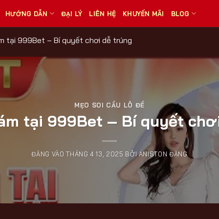
HƯỚNG DẪN
ĐẠI LÝ
LIÊN HỆ
KHUYẾN MÃI
BLOG
m tại 999Bet – Bí quyết chơi dễ trúng
MẸO SOI CẦU LÔ ĐỀ
ám tại 999Bet – Bí quyết chơ
ĐĂNG VÀO
THÁNG 4 13, 2025
BỞI
ANISTON ĐẶNG