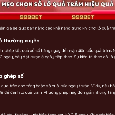
n gia sẽ giúp bạn nâng cao khả năng trúng khi chơi lô quả trá
uả thường xuyên
hi chép kết quả xổ số hàng ngày để nhận diện cầu quả trám. 
-3 ngày, hãy đặt cược ở ngày tiếp theo. Sự kiên trì theo dõi là
p ghép số
 dựa trên các tổng hoặc số cuối của ngày trước. Ví dụ, nếu hô
39 để đánh lô quả trám. Phương pháp này đơn giản nhưng tăng 
 đề này thường xuất hiện theo chu kỳ 3-5 ngày. Khi phát hiện 