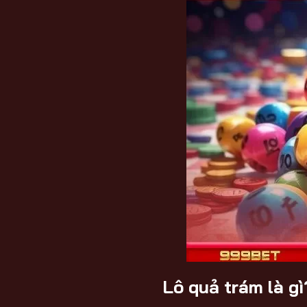
Lô quả trám là gì