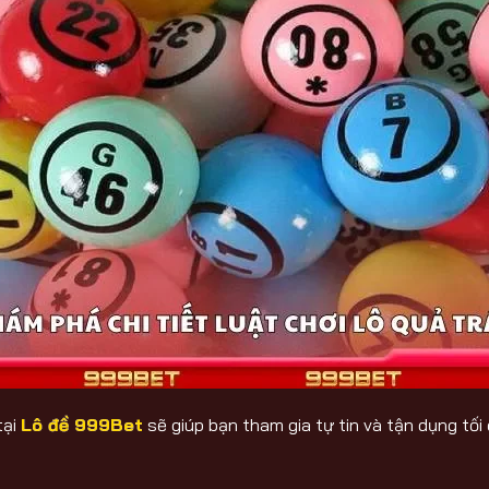
tại
Lô đề 999Bet
sẽ giúp bạn tham gia tự tin và tận dụng tối