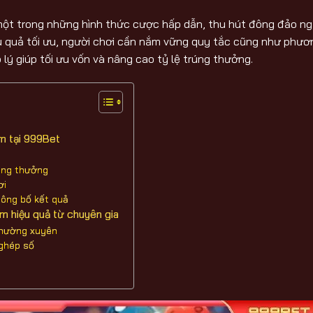
ột trong những hình thức cược hấp dẫn, thu hút đông đảo ngườ
u quả tối ưu, người chơi cần nắm vững quy tắc cũng như phươn
lý giúp tối ưu vốn và nâng cao tỷ lệ trúng thưởng.
rám tại 999Bet
úng thưởng
ơi
công bố kết quả
ám hiệu quả từ chuyên gia
thường xuyên
ghép số