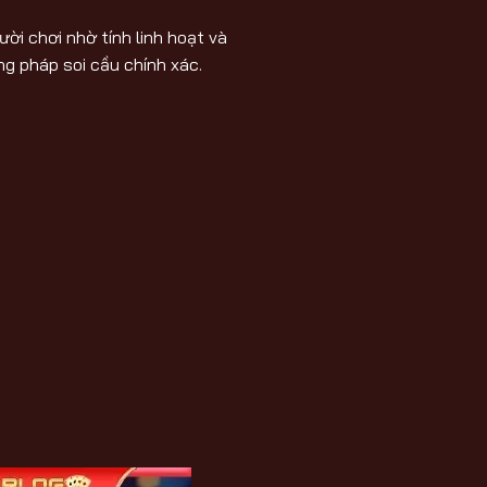
i chơi nhờ tính linh hoạt và
g pháp soi cầu chính xác.