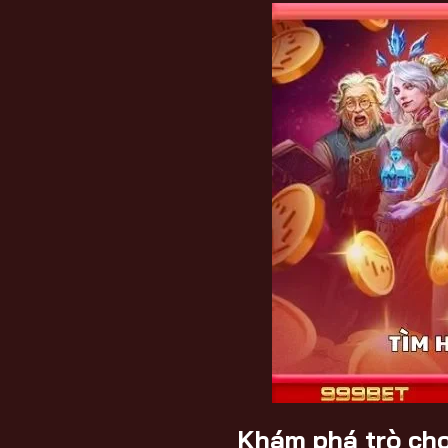
Khám phá trò chơ