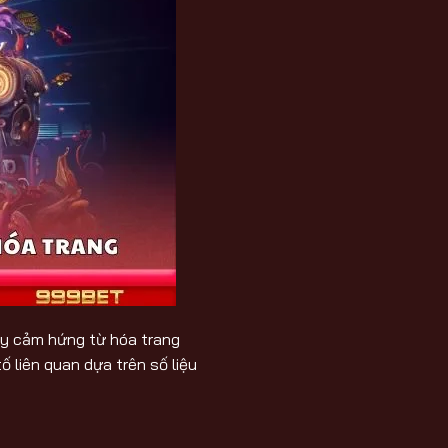
lấy cảm hứng từ hóa trang
ố liên quan dựa trên số liệu