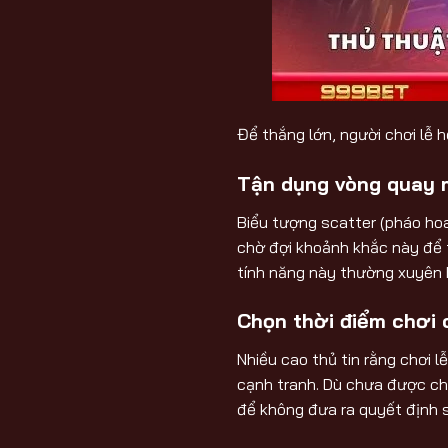
Để thắng lớn, người chơi lễ 
Tận dụng vòng quay m
Biểu tượng scatter (pháo hoa
chờ đợi khoảnh khắc này để 
tính năng này thường xuyên 
Chọn thời điểm chơi 
Nhiều cao thủ tin rằng chơi l
cạnh tranh. Dù chưa được chứ
để không đưa ra quyết định s