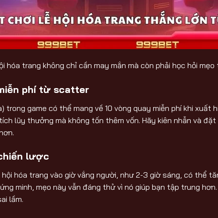
hội hóa trang không chỉ cần may mắn mà còn phải học hỏi mẹo 
iễn phí từ scatter
) trong game có thể mang về 10 vòng quay miễn phí khi xuất h
tích lũy thưởng mà không tốn thêm vốn. Hãy kiên nhẫn và đặt
hơn.
chiến lược
ễ hội hóa trang vào giờ vắng người, như 2-3 giờ sáng, có thể tă
ng minh, mẹo này vẫn đáng thử vì nó giúp bạn tập trung hơn. 
ai lầm.