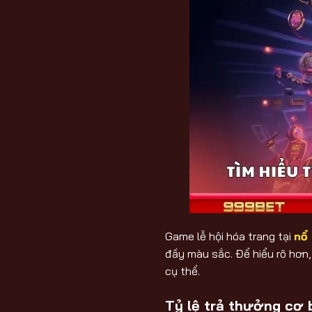
Game lễ hội hóa trang tại
nổ
đầy màu sắc. Để hiểu rõ hơn, 
cụ thể.
Tỷ lệ trả thưởng cơ b