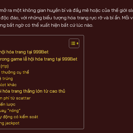
mở ra một không gian huyền bí và đầy mê hoặc của thế giới s
i độc đáo, với những biểu tượng hóa trang rực rỡ và bí ẩn. Mỗi
ng bất ngờ có thể xuất hiện bất cứ lúc nào.
hội hóa trang tại 999Bet
 trong game lễ hội hóa trang tại 999Bet
(rtp)
 thưởng cụ thể
ệ trúng
slot khác
ội hóa trang thắng lớn từ cao thủ
n phí từ scatter
iến lược
uay “nóng”
ự động có kiểm soát
ng jackpot