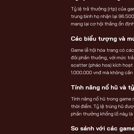
Tỷ lệ trả thưởng (rtp) của g
trung bình họ nhận lại 96.500
mang lại cơ hội thắng ổn định
Các biểu tượng và m
Game lễ hội hóa trang có các
đôi phần thưởng, với mức trả
scatter (pháo hoa) kích hoạt 
1.000.000 vnđ mà không cần
Tính năng nổ hũ và tỷ
Tính năng nổ hũ trong game 
thời điểm. Tỷ lệ trúng hũ đư
phần thưởng khổng lồ này là 
So sánh với các gam