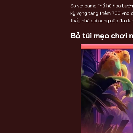
So với game “nổ hũ hoa bướm
kỳ vọng tăng thêm 700 vnđ ch
thấy nhà cái cung cấp đa dạ
Bỏ túi mẹo chơi n