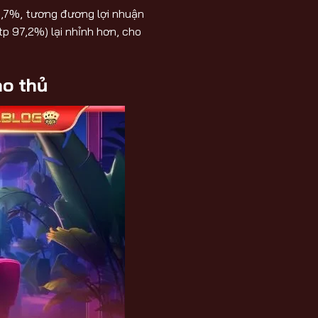
0,7%, tương đương lợi nhuận
p 97,2%) lại nhỉnh hơn, cho
ao thủ