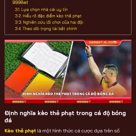
999Bet
Lựa chọn nhà cái uy tín
Hiểu rõ đặc điểm kèo thẻ phạt
Nghiên cứu lối chơi của hai đội
Theo dõi trọng tài bắt chính
Định nghĩa kèo thẻ phạt trong cá độ bóng
đá
Kèo thẻ phạt
là một hình thức cá cược dựa trên số