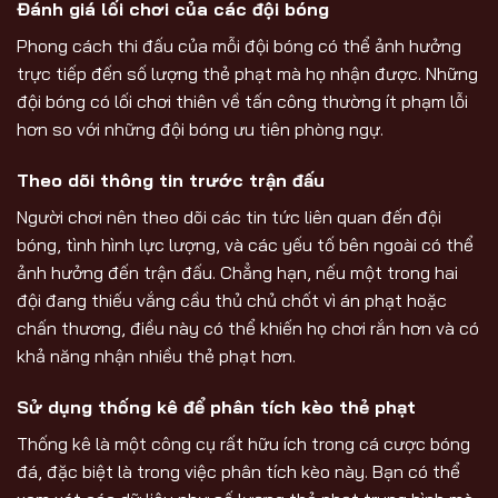
Đánh giá lối chơi của các đội bóng
Phong cách thi đấu của mỗi đội bóng có thể ảnh hưởng
trực tiếp đến số lượng thẻ phạt mà họ nhận được. Những
đội bóng có lối chơi thiên về tấn công thường ít phạm lỗi
hơn so với những đội bóng ưu tiên phòng ngự.
Theo dõi thông tin trước trận đấu
Người chơi nên theo dõi các tin tức liên quan đến đội
bóng, tình hình lực lượng, và các yếu tố bên ngoài có thể
ảnh hưởng đến trận đấu. Chẳng hạn, nếu một trong hai
đội đang thiếu vắng cầu thủ chủ chốt vì án phạt hoặc
chấn thương, điều này có thể khiến họ chơi rắn hơn và có
khả năng nhận nhiều thẻ phạt hơn.
Sử dụng thống kê để phân tích kèo thẻ phạt
Thống kê là một công cụ rất hữu ích trong cá cược bóng
đá, đặc biệt là trong việc phân tích
kèo này
. Bạn có thể