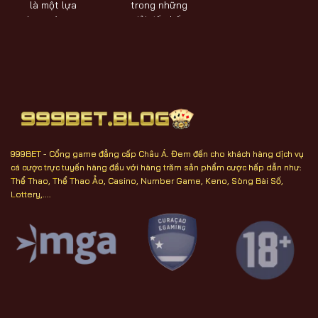
là một lựa
trong những
chọn cá cược
giải đấu hấp
thú vị, tập
dẫn với sự
trung vào số
cạnh tranh
[...]
khốc [...]
999BET - Cổng game đẳng cấp Châu Á. Đem đến cho khách hàng dịch vụ
cá cược trực tuyến hàng đầu với hàng trăm sản phẩm cược hấp dẫn như:
Thể Thao, Thể Thao Ảo, Casino, Number Game, Keno, Sòng Bài Số,
Lottery,....