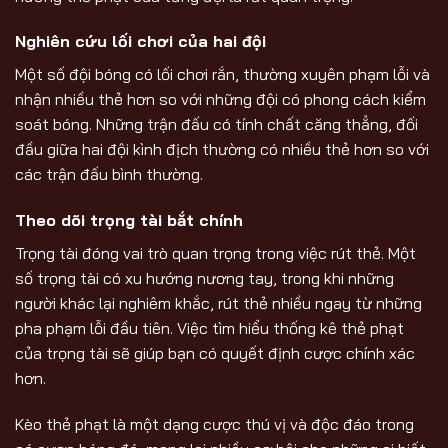
Nghiên cứu lối chơi của hai đội
Một số đội bóng có lối chơi rắn, thường xuyên phạm lỗi và
nhận nhiều thẻ hơn so với những đội có phong cách kiểm
soát bóng. Những trận đấu có tính chất căng thẳng, đối
đầu giữa hai đội kình địch thường có nhiều thẻ hơn so với
các trận đấu bình thường.
Theo dõi trọng tài bắt chính
Trọng tài đóng vai trò quan trọng trong việc rút thẻ. Một
số trọng tài có xu hướng nương tay, trong khi những
người khác lại nghiêm khắc, rút thẻ nhiều ngay từ những
pha phạm lỗi đầu tiên. Việc tìm hiểu thống kê thẻ phạt
của trọng tài sẽ giúp bạn có quyết định cược chính xác
hơn.
Kèo thẻ phạt là một dạng cược thú vị và độc đáo trong