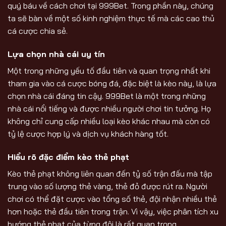
quý báu về cách chơi tại 999Bet. Trong phần này, chúng
ta sẽ bàn về một số kinh nghiệm thực tế mà các cao thủ
cá cược chia sẻ.
Lựa chọn nhà cái uy tín
Một trong những yếu tố đầu tiên và quan trọng nhất khi
tham gia vào cá cược bóng đá, đặc biệt là
kèo này
, là lựa
chọn nhà cái đáng tin cậy. 999Bet là một trong những
nhà cái nổi tiếng và được nhiều người chơi tin tưởng. Họ
không chỉ cung cấp nhiều loại kèo khác nhau mà còn có
tỷ lệ cược hợp lý và dịch vụ khách hàng tốt.
Hiểu rõ đặc điểm kèo thẻ phạt
Kèo thẻ phạt không liên quan đến tỷ số trận đấu mà tập
trung vào số lượng thẻ vàng, thẻ đỏ được rút ra. Người
chơi có thể đặt cược vào tổng số thẻ, đội nhận nhiều thẻ
hơn hoặc thẻ đầu tiên trong trận. Vì vậy, việc phân tích xu
hướng thẻ phạt của từng đội là rất quan trọng.