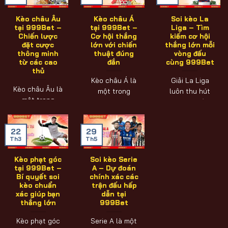
chơi ưa
chuộng [...]
Kèo châu Âu
Kèo châu Á
Soi kèo La
tại 999Bet –
tại 999Bet –
Liga – Tìm
Chiến lược
Cơ hội thắng
kiếm cơ hội
đặt cược
lớn với chiến
thắng lớn mỗi
thông minh
thuật đúng
vòng đấu
từ các cao
đắn
cùng 999Bet
thủ
Kèo châu Á là
Giải La Liga
Kèo châu Âu là
một trong
luôn thu hút
một trong
những loại kèo
sự quan tâm
những hình
được yêu thích
của người hâm
thức cá cược
nhất trong lĩnh
mộ bóng đá [...]
22
29
phổ biến nhất
[...]
Th3
Th5
hiện [...]
Kèo phạt góc
Soi kèo Serie
tại 999Bet –
A – Dự đoán
Bí quyết soi
chính xác các
kèo chuẩn
trận đấu hấp
xác giúp bạn
dẫn tại
thắng lớn
999Bet
Kèo phạt góc
Serie A là một