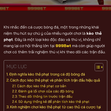
Khi nhắc đến cá cược bóng đá, một trong những khái
niệm thu hút sự chú ý của nhiều người chơi là
kèo thẻ
phạt
. Đây là một loại kèo độc đáo và thú vị, không chỉ
mang lại cơ hội thắng lớn
tại
999Bet
mà còn giúp người
chơi có thêm trải nghiệm thú vị khi theo dõi các trận đấu.
MỤC LỤC
Định nghĩa kèo thẻ phạt trong cá độ bóng đá
Cách đọc kèo thẻ phạt và phân tích trận đấu hiệu quả
Cách đọc kèo thẻ phạt cơ bản
Đánh giá lối chơi của các đội bóng
Theo dõi thông tin trước trận đấu
Sử dụng thống kê để phân tích kèo thẻ phạt
Kinh nghiệm chơi kèo thẻ phạt từ cao thủ cá cược tại