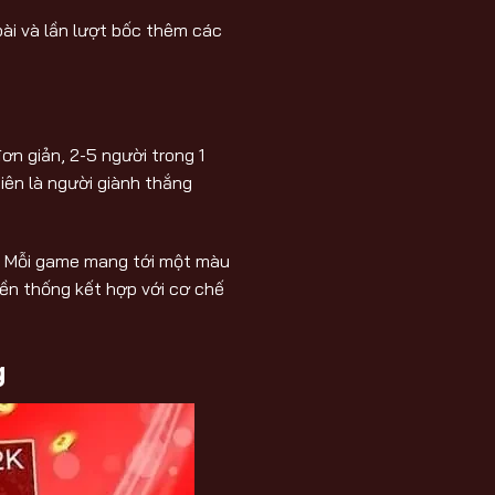
 bài và lần lượt bốc thêm các
ơn giản, 2-5 người trong 1
iên là người giành thắng
ác. Mỗi game mang tới một màu
yền thống kết hợp với cơ chế
g