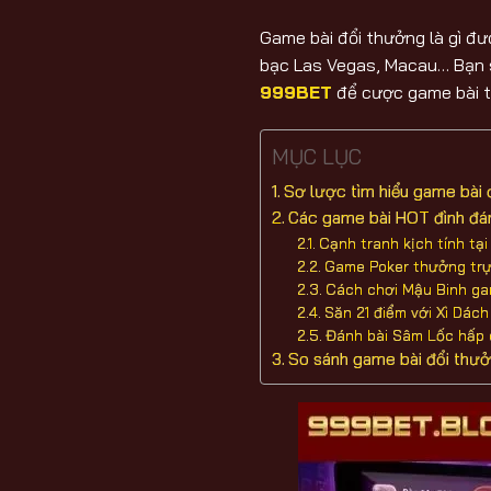
Game bài đổi thưởng là gì đượ
bạc Las Vegas, Macau… Bạn sẽ
999BET
để cược game bài t
MỤC LỤC
Sơ lược tìm hiểu game bài đ
Các game bài HOT đình đá
Cạnh tranh kịch tính tạ
Game Poker thưởng trự
Cách chơi Mậu Binh gam
Săn 21 điểm với Xì Dách
Đánh bài Sâm Lốc hấp 
So sánh game bài đổi thưở