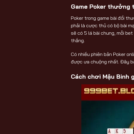
Game Poker thưởng t
Poker trong game bài đổi th
phải là cược thủ có bộ bài mạ
sẽ có 5 lá bài chung, mỗi bet
thắng.
Có nhiều phiên bản Poker on
được ưa chuộng nhất. Đây bản
Cách chơi Mậu Binh g