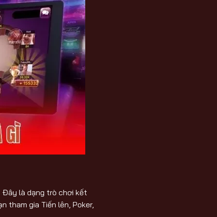
 Đây là dạng trò chơi kết
 tham gia Tiến lên, Poker,