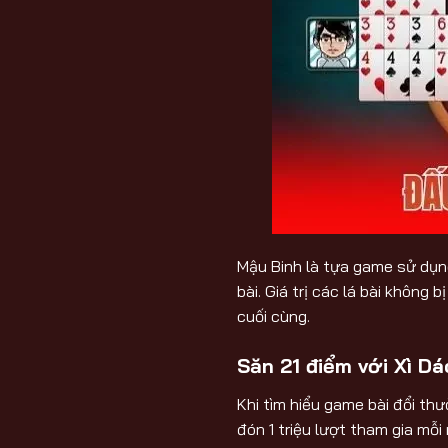
Mậu Binh là tựa game sử dụng 
bài. Giá trị các lá bài không
cuối cùng.
Săn 21 điểm với Xì Dá
Khi tìm hiểu game bài đổi thư
đón 1 triệu lượt tham gia mỗ