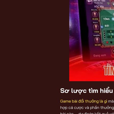
Sơ lược tìm hiểu
Game bài đổi thưởng là gì
mà 
hợp cá cược và phần thưởng 
bài cào,… dự đoán kết quả vá