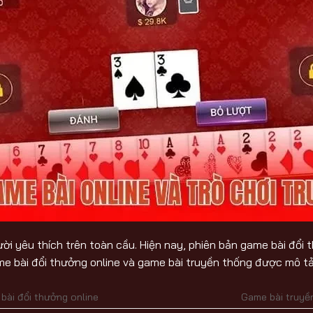
i yêu thích trên toàn cầu. Hiện nay, phiên bản game bài đổi 
ame bài đổi thưởng online và game bài truyền thống được mô t
bài đổi thưởng online
Game bài truy