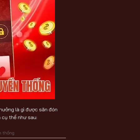
thưởng là gì được săn đón
ả cụ thể như sau:
ền thống