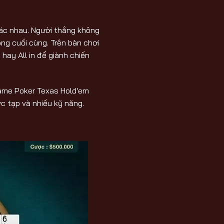
hác nhau. Người thắng không
òng cuối cùng. Trên bàn chơi
 hay All in để giành chiến
game Poker Texas Hold’em
c tạp và nhiều kỹ năng.