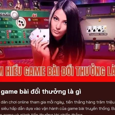
 game bài đổi thưởng là gì
dân chơi online tham gia mỗi ngày, tiền thắng hàng trăm triệu.
siêu hấp dẫn dựa vào vận hành của game bài truyền thống. Bạn
n game và giành tiền thưởng khi chiến thắng.